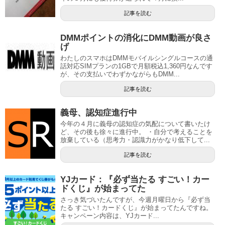
記事を読む
DMMポイントの消化にDMM動画が良さ
げ
わたしのスマホはDMMモバイルシングルコースの通
話対応SIMプランの1GBで月額税込1,360円なんです
が、その支払いでわずかながらもDMM...
記事を読む
義母、認知症進行中
今年の４月に義母の認知症の気配について書いたけ
ど、その後も徐々に進行中。 ・自分で考えることを
放棄している（思考力・認識力がかなり低下して...
記事を読む
YJカード：『必ず当たる すごい！カー
ドくじ』が始まってた
さっき気づいたんですが、今週月曜日から『必ず当
たる すごい！カードくじ』が始まってたんですね。
キャンペーン内容は、YJカード...