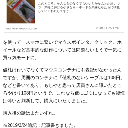
このところ、そんなものなくてもいいとかなんとか思いつ
つ、気軽に弾ける小さなキーボードを未練たらたらに物色
しているわたしですが、 ...
2018-11-25 17:49
saunterer-reports.com
を使って、スマホに繋いでマウスポインタ、クリック、ホ
イールなど基本的な動作については問題ないようで一気に
買う気モードに。
値札は付いてなくてマウスコンテナにも表記がなかったん
ですが、周囲のコンテナに「値札のないケーブルは108円」
などと書いてあり、もしやと思って店員さんに訊いたとこ
ろやはり108円というで、これなら仮にゴミになっても後悔
は薄いと判断して、購入にいたりました。
購入後の話はまたいずれ。
※2019/3/24追記：記事書きました。