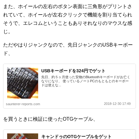
また、ホイールの左右のボタン表面に三角形がプリントさ
れていて、ホイールが左右クリックで機能を割り当てられ
そうで、エレコムということもありそれなりのマウスな感
じ。
ただやはりジャンクなので、先日ジャンクのUSBキーボー
ド、
USBキーボードを324円でゲット
先日、約５ヶ月使った安物のBluetoothキーボードがお亡く
なりになり、 使っているノートPCのもともとのキーボー
ドは使えな...
2018-12-30 17:49
saunterer-reports.com
を買うときに検証に使ったOTGケーブル、
キャンドゥのOTGケーブルをゲット