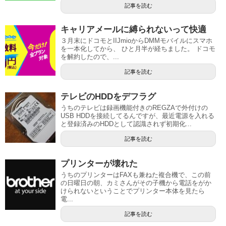
記事を読む
キャリアメールに縛られないって快適
３月末にドコモとIIJmioからDMMモバイルにスマホ
を一本化してから、 ひと月半が経ちました。 ドコモ
を解約したので、...
記事を読む
テレビのHDDをデフラグ
うちのテレビは録画機能付きのREGZAで外付けの
USB HDDを接続してるんですが、最近電源を入れる
と登録済みのHDDとして認識されず初期化...
記事を読む
プリンターが壊れた
うちのプリンターはFAXも兼ねた複合機で、この前
の日曜日の朝、カミさんがその子機から電話をがか
けられないということでプリンター本体を見たら
電...
記事を読む