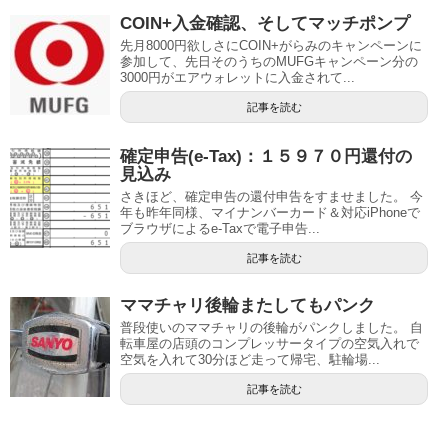
COIN+入金確認、そしてマッチポンプ
先月8000円欲しさにCOIN+がらみのキャンペーンに
参加して、先日そのうちのMUFGキャンペーン分の
3000円がエアウォレットに入金されて...
記事を読む
確定申告(e-Tax)：１５９７０円還付の
見込み
さきほど、確定申告の還付申告をすませました。 今
年も昨年同様、マイナンバーカード＆対応iPhoneで
ブラウザによるe-Taxで電子申告...
記事を読む
ママチャリ後輪またしてもパンク
普段使いのママチャリの後輪がパンクしました。 自
転車屋の店頭のコンプレッサータイプの空気入れで
空気を入れて30分ほど走って帰宅、駐輪場...
記事を読む