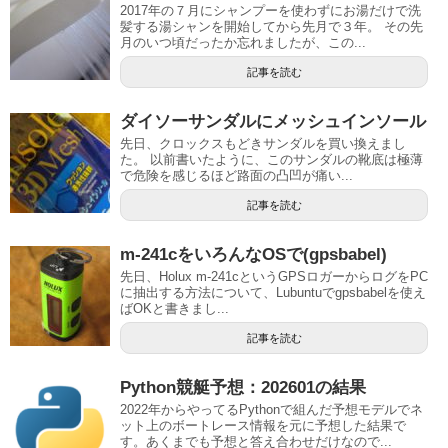
2017年の７月にシャンプーを使わずにお湯だけで洗
髪する湯シャンを開始してから先月で３年。 その先
月のいつ頃だったか忘れましたが、この...
記事を読む
ダイソーサンダルにメッシュインソール
先日、クロックスもどきサンダルを買い換えまし
た。 以前書いたように、このサンダルの靴底は極薄
で危険を感じるほど路面の凸凹が痛い...
記事を読む
m-241cをいろんなOSで(gpsbabel)
先日、Holux m-241cというGPSロガーからログをPC
に抽出する方法について、Lubuntuでgpsbabelを使え
ばOKと書きまし...
記事を読む
Python競艇予想：202601の結果
2022年からやってるPythonで組んだ予想モデルでネ
ット上のボートレース情報を元に予想した結果で
す。あくまでも予想と答え合わせだけなので...