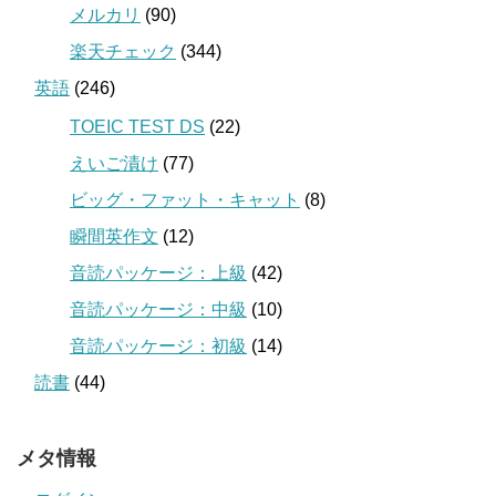
メルカリ
(90)
楽天チェック
(344)
英語
(246)
TOEIC TEST DS
(22)
えいご漬け
(77)
ビッグ・ファット・キャット
(8)
瞬間英作文
(12)
音読パッケージ：上級
(42)
音読パッケージ：中級
(10)
音読パッケージ：初級
(14)
読書
(44)
メタ情報