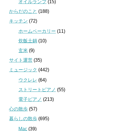
オイルランプ
(15)
からだのこと
(188)
キッチン
(72)
ホームベーカリー
(11)
炊飯土鍋
(10)
玄米
(9)
サイト運営
(35)
ミュージック
(442)
ウクレレ
(64)
ストリートピアノ
(55)
電子ピアノ
(213)
心の散歩
(57)
暮らしの散歩
(695)
Mac
(39)