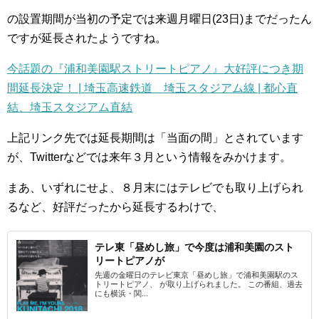
の設置期間が当初の予定では来週月曜日(23日)までだったん
ですが延長されたようですね。
今話題の『浦和美園駅ストリートピアノ』大好評につき期
間延長決定！ | 埼玉高速鉄道 埼玉スタジアム線 | 都心直
結、埼玉スタジアム直結
上記リンク先では延長期間は「当面の間」とされています
が、Twitterなどでは来年３月という情報をみかけます。
まあ、いずれにせよ、８月末にはテレビでも取り上げられ
るなど、好評だったから延長するわけで、
テレ東「昼めし旅」で今度は浦和美園のスト
リートピアノが
先週の金曜日のテレビ東京「昼めし旅」で浦和美園駅のス
トリートピアノ、 が取り上げられました。 この番組、過去
にも横浜・関...