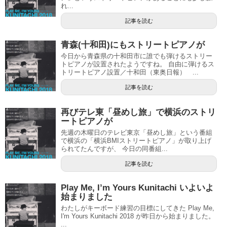
れ...
記事を読む
青森(十和田)にもストリートピアノが
今日から青森県の十和田市に誰でも弾けるストリー
トピアノが設置されたようですね。 自由に弾けるス
トリートピアノ設置／十和田（東奥日報） ...
記事を読む
再びテレ東「昼めし旅」で横浜のストリ
ートピアノが
先週の木曜日のテレビ東京「昼めし旅」という番組
で横浜の「横浜BMIストリートピアノ」が取り上げ
られてたんですが、 今日の同番組...
記事を読む
Play Me, I’m Yours Kunitachi いよいよ
始まりました
わたしがキーボード練習の目標にしてきた Play Me,
I'm Yours Kunitachi 2018 が昨日から始まりました。
...