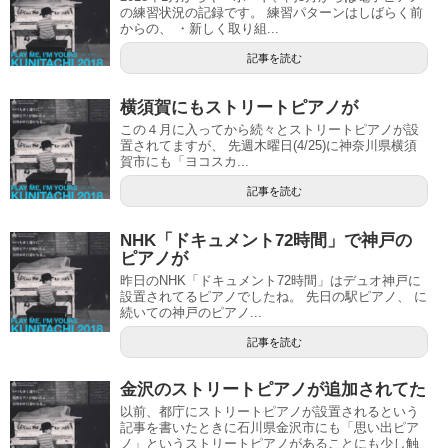
の練習状況の記録です。 練習パターンはしばらく前
からの、 ・新しく取り組...
記事を読む
横須賀にもストリートピアノが
この４月に入ってから続々とストリートピアノが設
置されてますが、 先週木曜日(4/25)に神奈川県横須
賀市にも「ヨコスカ...
記事を読む
NHK「ドキュメント72時間」で神戸の
ピアノが
昨日のNHK「ドキュメント72時間」はデュオ神戸に
設置されてるピアノでしたね。 先日の駅ピアノ、 に
続いての神戸のピアノ...
記事を読む
金沢のストリートピアノが追加されてた
以前、都庁にストリートピアノが設置されるという
記事を書いたときに石川県金沢市にも「思い出ピア
ノ」というストリートピアノがあることにも少し触