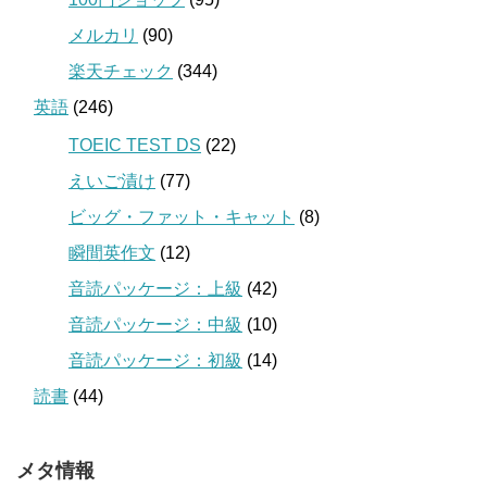
メルカリ
(90)
楽天チェック
(344)
英語
(246)
TOEIC TEST DS
(22)
えいご漬け
(77)
ビッグ・ファット・キャット
(8)
瞬間英作文
(12)
音読パッケージ：上級
(42)
音読パッケージ：中級
(10)
音読パッケージ：初級
(14)
読書
(44)
メタ情報