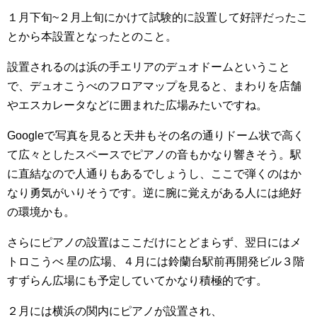
１月下旬~２月上旬にかけて試験的に設置して好評だったこ
とから本設置となったとのこと。
設置されるのは浜の手エリアのデュオドームということ
で、デュオこうべのフロアマップを見ると、まわりを店舗
やエスカレータなどに囲まれた広場みたいですね。
Googleで写真を見ると天井もその名の通りドーム状で高く
て広々としたスペースでピアノの音もかなり響きそう。駅
に直結なので人通りもあるでしょうし、ここで弾くのはか
なり勇気がいりそうです。逆に腕に覚えがある人には絶好
の環境かも。
さらにピアノの設置はここだけにとどまらず、翌日にはメ
トロこうべ 星の広場、４月には鈴蘭台駅前再開発ビル３階
すずらん広場にも予定していてかなり積極的です。
２月には横浜の関内にピアノが設置され、