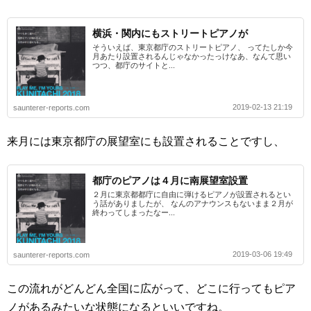
横浜・関内にもストリートピアノが
そういえば、東京都庁のストリートピアノ、 ってたしか今
月あたり設置されるんじゃなかったっけなあ、なんて思い
つつ、都庁のサイトと...
2019-02-13 21:19
saunterer-reports.com
来月には東京都庁の展望室にも設置されることですし、
都庁のピアノは４月に南展望室設置
２月に東京都都庁に自由に弾けるピアノが設置されるとい
う話がありましたが、 なんのアナウンスもないまま２月が
終わってしまったなー...
2019-03-06 19:49
saunterer-reports.com
この流れがどんどん全国に広がって、どこに行ってもピア
ノがあるみたいな状態になるといいですね。