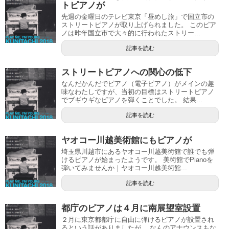
トピアノが
先週の金曜日のテレビ東京「昼めし旅」で国立市の
ストリートピアノが取り上げられました。 このピア
ノは昨年国立市で大々的に行われたストリー...
記事を読む
ストリートピアノへの関心の低下
なんだかんだでピアノ（電子ピアノ）がメインの趣
味なわたしですが、当初の目標はストリートピアノ
でブギウギなピアノを弾くことでした。 結果...
記事を読む
ヤオコー川越美術館にもピアノが
埼玉県川越市にあるヤオコー川越美術館で誰でも弾
けるピアノが始まったようです。 美術館でPianoを
弾いてみませんか｜ヤオコー川越美術館...
記事を読む
都庁のピアノは４月に南展望室設置
２月に東京都都庁に自由に弾けるピアノが設置され
るという話がありましたが、 なんのアナウンスもな