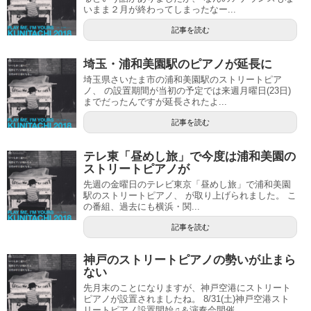
いまま２月が終わってしまったなー...
記事を読む
埼玉・浦和美園駅のピアノが延長に
埼玉県さいたま市の浦和美園駅のストリートピア
ノ、 の設置期間が当初の予定では来週月曜日(23日)
までだったんですが延長されたよ...
記事を読む
テレ東「昼めし旅」で今度は浦和美園の
ストリートピアノが
先週の金曜日のテレビ東京「昼めし旅」で浦和美園
駅のストリートピアノ、 が取り上げられました。 こ
の番組、過去にも横浜・関...
記事を読む
神戸のストリートピアノの勢いが止まら
ない
先月末のことになりますが、神戸空港にストリート
ピアノが設置されましたね。 8/31(土)神戸空港スト
リートピアノ設置開始♫＆演奏会開催...