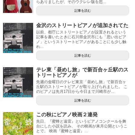
らありましたが、そのウクレレ版を思...
記事を読む
金沢のストリートピアノが追加されてた
以前、都庁にストリートピアノが設置されるという
記事を書いたときに石川県金沢市にも「思い出ピア
ノ」というストリートピアノがあることにも少し触
れ...
記事を読む
テレ東「昼めし旅」で新百合ヶ丘駅のス
トリートピアノが
先週の金曜日のテレビ東京「昼めし旅」で新百合ヶ
丘駅のストリートピアノが取り上げられました。 こ
のピアノは先月17日から今日まで川崎市が...
記事を読む
この秋にピアノ映画２連発
先日、『蜜蜂と遠雷』というピアノコンクールを舞
台にした小説を読み、 その映画が来月公開というこ
とで、 映画『蜜蜂と遠雷』...