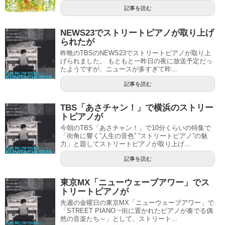
記事を読む
NEWS23でストリートピアノが取り上げ
られたが
昨晩のTBSのNEWS23でストリートピアノが取り上
げられました。 もともと一昨日の夜に放送予定だっ
たようですが、ニュースが多すぎて昨...
記事を読む
TBS「あさチャン！」で横浜のストリー
トピアノが
今朝のTBS「あさチャン！」で10分くらいの特集で
「街角に響く”人生の音色” ”ストリートピアノ”の魅
力」と題してストリートピアノが取り上げ...
記事を読む
東京MX「ニューウェーブアワー」でス
トリートピアノが
先週の金曜日の東京MX「ニューウェーブアワー」で
「STREET PIANO ~街に置かれたピアノが奏でる偶
然の音楽たち～」として、ストリート...