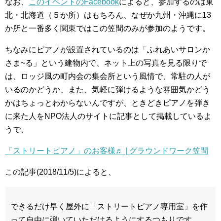
なお、
このイベントのFacebook
によると、参加するのは東
北・北海道（５か所）はもちろん、なぜか九州・沖縄に13
か所と一番多く関東ではこの笠間のみが参加のようです。
ちなみにピアノが設置されているのは「ふれあいサロンか
さま~る」という建物内で、ネット上の写真を見る限りで
は、ロッジ風の町内会の集会所という風情で、常駐の人が
いるのかどうか、また、気軽に弾けるような雰囲気かどう
かはちょっとわからないんですが、ときどきピアノを弾き
に来た人をNPO法人のサイトに記事として掲載しているよ
うで、
「ストリートピアノ」のお客様♬ | グラウンドワーク笠間
この記事(2018/11/5)によると、
できるだけ早く屋外に「ストリートピアノ専用室」を作
って自由に弾いていただけるようにするつもりです。