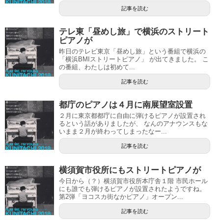
記事を読む
テレ東「昼めし旅」で横浜のストリート
ピアノが
昨日のテレビ東京「昼めし旅」という番組で横浜の
「横浜BMIストリートピアノ」 が出てきました。 こ
の番組、わたしは初めて...
記事を読む
都庁のピアノは４月に南展望室設置
２月に東京都都庁に自由に弾けるピアノが設置され
るという話がありましたが、 なんのアナウンスもな
いまま２月が終わってしまったなー...
記事を読む
横須賀市役所にもストリートピアノが
今日から（？）横須賀市役所本庁舎１階 市民ホール
にも誰でも弾けるピアノが設置されたようですね。
第2弾「ヨコスカ街なかピアノ」オープン...
記事を読む