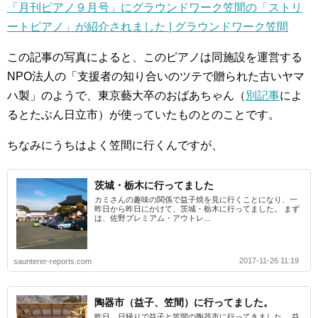
「月刊ピアノ９月号」にグラウンドワーク笠間の「ストリ
ートピアノ」が紹介されました | グラウンドワーク笠間
この記事の写真によると、このピアノは同施設を運営する
NPO法人の「支援者の知り合いのツテで贈られた古いヤマ
ハ製」のようで、東京藝大卒のおばあちゃん（
別記事
によ
るとたぶん日立市）が使っていたものとのことです。
ちなみにうちはよく笠間に行くんですが、
茨城・栃木に行ってました
カミさんの趣味の関係で益子焼を見に行くことになり、一
昨日から昨日にかけて、茨城・栃木に行ってました。 まず
は、佐野プレミアム・アウトレ...
2017-11-26 11:19
saunterer-reports.com
陶器市（益子、笠間）に行ってました。
昨日、日帰りで益子と笠間の陶器市に行ってきました。 益