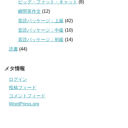
ビッグ・ファット・キャット
(8)
瞬間英作文
(12)
音読パッケージ：上級
(42)
音読パッケージ：中級
(10)
音読パッケージ：初級
(14)
読書
(44)
メタ情報
ログイン
投稿フィード
コメントフィード
WordPress.org