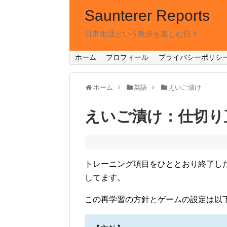
Saunterer Reports
日常生活という散歩を楽しむ日々
ホーム
プロフィール
プライバシーポリシ
ホーム
英語
えいご漬け
えいご漬け：仕切り直し 
トレーニング項目をひととおり終了し
してます。
この再学習の方針とゲームの設定は以