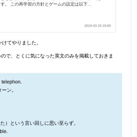
す。 この再学習の方針とゲームの設定は以下...
2019-03-15 19:09
６日かけてやりました。
多いので、とくに気になった英文のみを掲載しておきま
 telephon.
ターン。
ろを過ごした）という言い回しに思い至らず。
ble.