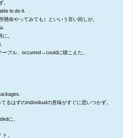
ず。
le to do it.
（どれほど一所懸命やってみても）といいう言い回しが。
a.
不明に。
.
ーブル、occurred→couldに聴こえた。
 packages.
てるはずのindividualの意味がすぐに思いつかず。
dedに。
.
「？」