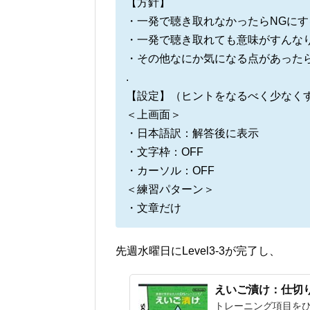
【方針】
・一発で聴き取れなかったらNGにす
・一発で聴き取れても意味がすんな
・その他なにか気になる点があった
.
【設定】（ヒントをなるべく少なく
＜上画面＞
・日本語訳：解答後に表示
・文字枠：OFF
・カーソル：OFF
＜練習パターン＞
・文章だけ
先週水曜日にLevel3-3が完了し、
えいご漬け：仕切り直し
トレーニング項目をひ