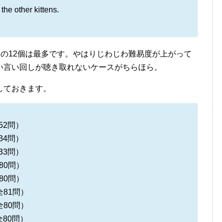
he other kittens.
クの12個は最多です。やはりじわじわ難易度が上がって
い言い回しが聴き取れないケースがちらほら。
しておきます。
52問）
34問）
33問）
80問）
80問）
全81問）
全80問）
全80問）