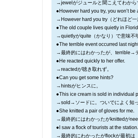
→jewelがジュールと聞こえてわから
●However hard you try, you won’t be ab
→However hard you try
●The old couple lives quietly in Florid
→quietlyがquite（かなり）で意味
●The terrible event occurred last night
→最終的にはわかったが、terrible→テ
●He reacted quickly to her offer.
→reactedが聴き取れず。
●Can you get some hints?
→hintsがヒンスに。
●This ice cream is sold in individual
→sold→ソードに。ついでによく知っ
●She knitted a pair of gloves for me.
→最終的にはわかったがknittedがnee
●I saw a flock of tourists at the station
→最終的にわかったがflockが最初は