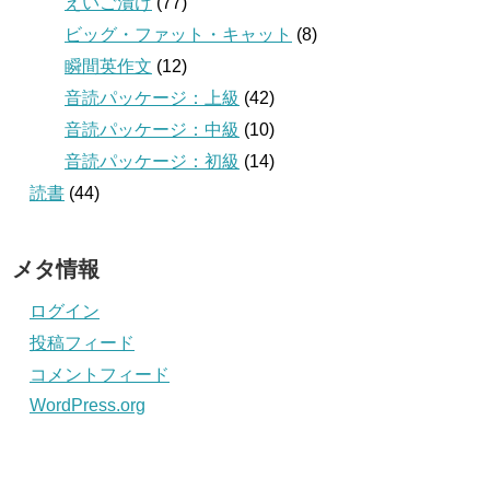
えいご漬け
(77)
ビッグ・ファット・キャット
(8)
瞬間英作文
(12)
音読パッケージ：上級
(42)
音読パッケージ：中級
(10)
音読パッケージ：初級
(14)
読書
(44)
メタ情報
ログイン
投稿フィード
コメントフィード
WordPress.org