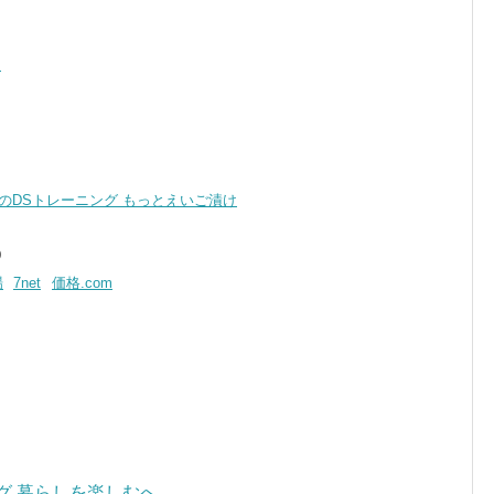
け
のDSトレーニング もっとえいご漬け
9
場
7net
価格.com