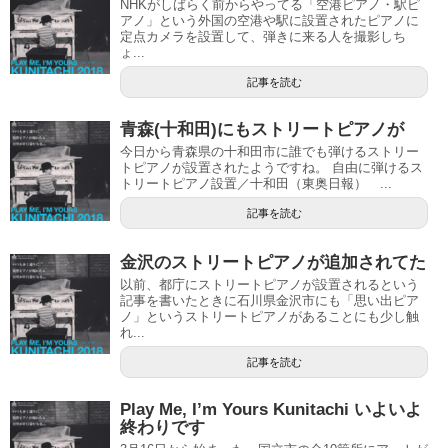
NHKがしばらく前からやってる「空港ピアノ・駅ピ
アノ」という外国の空港や駅に設置されたピアノに
定点カメラを設置して、弾きに来る人を撮影しち
ょ...
記事を読む
青森(十和田)にもストリートピアノが
今日から青森県の十和田市に誰でも弾けるストリー
トピアノが設置されたようですね。 自由に弾けるス
トリートピアノ設置／十和田（東奥日報） ...
記事を読む
金沢のストリートピアノが追加されてた
以前、都庁にストリートピアノが設置されるという
記事を書いたときに石川県金沢市にも「思い出ピア
ノ」というストリートピアノがあることにも少し触
れ...
記事を読む
Play Me, I’m Yours Kunitachi いよいよ
終わりです