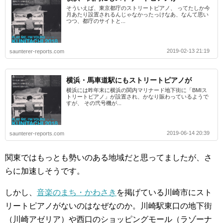
そういえば、東京都庁のストリートピアノ、 ってたしか今
月あたり設置されるんじゃなかったっけなあ、なんて思い
つつ、都庁のサイトと...
2019-02-13 21:19
saunterer-reports.com
横浜・馬車道駅にもストリートピアノが
横浜には昨年末に横浜の関内マリナード地下街に「BMIス
トリートピアノ」が設置され、かなり賑わっているようで
すが、 その弐号機が...
2019-06-14 20:39
saunterer-reports.com
関東ではもっとも勢いのある地域だと思ってましたが、さ
らに加速しそうです。
しかし、
音楽のまち・かわさき
を掲げている川崎市にスト
リートピアノがないのはなぜなのか。川崎駅東口の地下街
（川崎アゼリア）や西口のショッピングモール（ラゾーナ