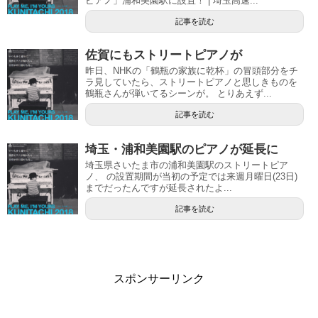
ピアノ」浦和美園駅に設置！ | 埼玉高速...
記事を読む
佐賀にもストリートピアノが
昨日、NHKの「鶴瓶の家族に乾杯」の冒頭部分をチ
ラ見していたら、ストリートピアノと思しきものを
鶴瓶さんが弾いてるシーンが。 とりあえず...
記事を読む
埼玉・浦和美園駅のピアノが延長に
埼玉県さいたま市の浦和美園駅のストリートピア
ノ、 の設置期間が当初の予定では来週月曜日(23日)
までだったんですが延長されたよ...
記事を読む
スポンサーリンク