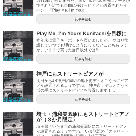
3月16日から始まった、国立市の全10箇所にアートが
施された誰でも自由に弾けるピアノが設置されたイ
ベント「Play Me, I'm Your...
記事を読む
Play Me, I’m Yours Kunitachiを目標に
昨年末に電子キーボードを買いましたが、 やはり常
設していつでも弾けるようにしてないこともあって
か、いままで買った当日以外では昨...
記事を読む
神戸にもストリートピアノが
明日からJR神戸駅周辺の地下街デュオこうべにピア
ノが設置されるようですね。 神戸市：デュオこうべ
浜の手にストリートピアノを設置します！...
記事を読む
埼玉・浦和美園駅にもストリートピアノ
が（３か月限定）
埼玉県さいたま市の浦和美園駅にストリートピアノ
が設置されるようですね。 いま話題の「ストリート