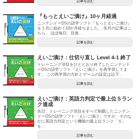
記事を読む
『もっとえいご漬け』10ヶ月経過
ニンテンドーDSの語学ソフト『もっとえいご漬け』
を１月に始めて10か月経ちました。 先月の記事はこ
ちら。 ほぼ毎日、目覚...
記事を読む
えいご漬け：仕切り直し Level 4-1 終了
トレーニング項目をひととおり終了したニンテンド
ーDSの語学ソフト『えいご漬け』を再学習してま
す。 この再学習の方針とゲームの設定は以下...
記事を読む
えいご漬け：英語力判定で最上位Ｓラン
ク達成
先日、トレーニング項目をすべて制覇したニンテン
ドーDSの語学ソフト「えいご漬け」ですが、そのな
かに英語力判定という機能の最上位ランク「Ｓ」
を...
記事を読む