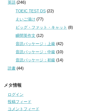
英語
(246)
TOEIC TEST DS
(22)
えいご漬け
(77)
ビッグ・ファット・キャット
(8)
瞬間英作文
(12)
音読パッケージ：上級
(42)
音読パッケージ：中級
(10)
音読パッケージ：初級
(14)
読書
(44)
メタ情報
ログイン
投稿フィード
コメントフィード