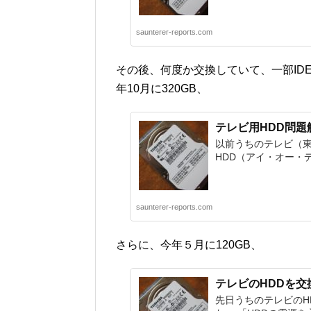
saunterer-reports.com
その後、何度か交換していて、一部ID
年10月に320GB、
テレビ用HDD問題
以前うちのテレビ（東
HDD（アイ・オー・デー
saunterer-reports.com
さらに、今年５月に120GB、
テレビのHDDを交
先日うちのテレビのH