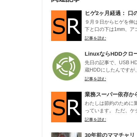
ヒゲ2ヶ月経過： 口
９月９日からヒゲを伸
下と口の下は1mm、アゴ
記事を読む
LinuxならHDDク
先日の記事で、USB H
蔵HDDにしたんですが、最
記事を読む
業務スーパー依存か
わたしは節約のために
っています。 ただ、ケ
記事を読む
30年前のママチャリ