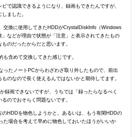
レビで認識できるようになり、録画もできたんですが、
にしました。
使用してきたHDDがCrystalDiskInfo（Windows
数」などが理由で状態が「注意」と表示されてきたもの
なものだったからだと思います。
目的も含めて交換してきた感じです。
なったノートPCからわざわざ取り外したもので、前出
るものなので長く使えるんではないかと期待してます。
しか録画できないですが、うちでは「録ったらなるべく
いるのでおそらく問題ないです。
のHDDを物色しようかと。あるいは、もう有閑HDDの
だった場合を考えて早めに物色しておいたほうがいいか