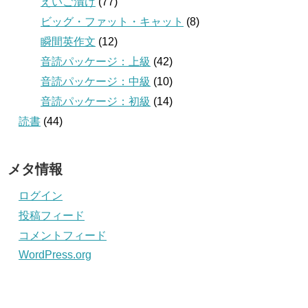
えいご漬け
(77)
ビッグ・ファット・キャット
(8)
瞬間英作文
(12)
音読パッケージ：上級
(42)
音読パッケージ：中級
(10)
音読パッケージ：初級
(14)
読書
(44)
メタ情報
ログイン
投稿フィード
コメントフィード
WordPress.org