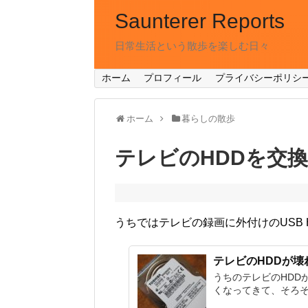
Saunterer Reports
日常生活という散歩を楽しむ日々
ホーム
プロフィール
プライバシーポリシ
ホーム
暮らしの散歩
テレビのHDDを交
うちではテレビの録画に外付けのUSB
テレビのHDDが壊
うちのテレビのHDD
くなってきて、そろそ