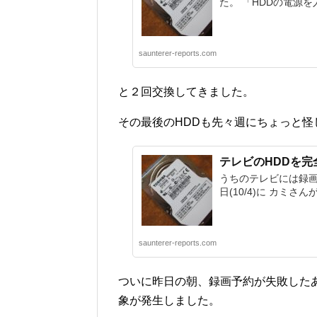
た。 「HDDの電源を
saunterer-reports.com
と２回交換してきました。
その最後のHDDも先々週にちょっと怪
テレビのHDDを
うちのテレビには録画
日(10/4)に カミ
saunterer-reports.com
ついに昨日の朝、録画予約が失敗した
象が発生しました。