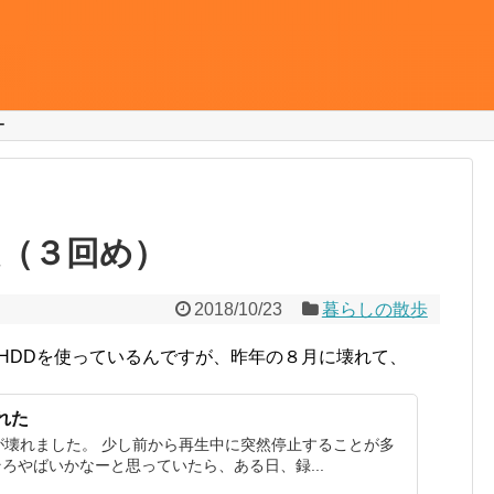
ー
換（３回め）
2018/10/23
暮らしの散歩
 HDDを使っているんですが、昨年の８月に壊れて、
れた
が壊れました。 少し前から再生中に突然停止することが多
ろやばいかなーと思っていたら、ある日、録...