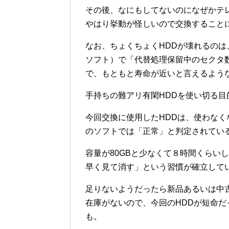
その後、なにもしてないのになぜかテ
やはり挙動が怪しいので交換すること
なお、ちょくちょくHDDが壊れるのは、交換に
ソフト）で「代替処理保留中のセクタ
で、もともと寿命が近いと言えるよう
手持ちの難アリ有閑HDDを使い切る
今回交換に使用したHDDは、使わなく
のソフトでは「正常」と判定されてい
容量が80GBと少なくて８時間くらい
早く見て消す」という習慣が確立して
足りないようだったら新品あるいは中古
在庫がないので、今回のHDDが短命
も。