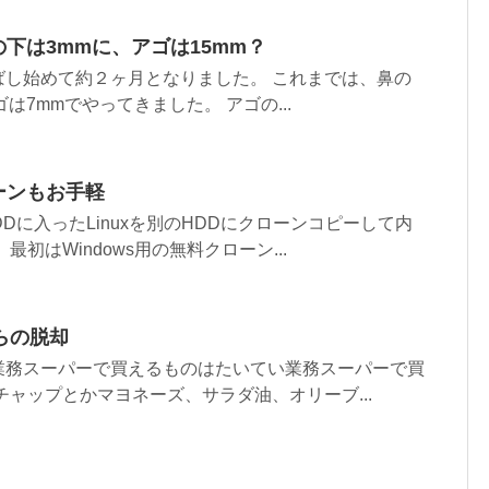
の下は3mmに、アゴは15mm？
ばし始めて約２ヶ月となりました。 これまでは、鼻の
は7mmでやってきました。 アゴの...
ローンもお手軽
DDに入ったLinuxを別のHDDにクローンコピーして内
初はWindows用の無料クローン...
らの脱却
業務スーパーで買えるものはたいてい業務スーパーで買
チャップとかマヨネーズ、サラダ油、オリーブ...