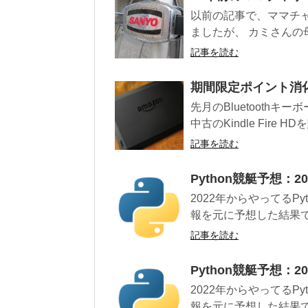
以前の記事で、ママチ
ましたが、 カミさんの
記事を読む
期間限定ポイント消化にKi
先月のBluetooth
中古のKindle Fire H
記事を読む
Python競艇予想：2
2022年からやってるP
報を元に予想した結果で
記事を読む
Python競艇予想：2
2022年からやってるP
報を元に予想した結果で