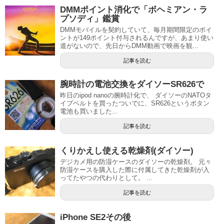
DMMポイント消化で「ボヘミアン・ラ
プソディ」鑑賞
DMMモバイルを契約していて、毎月期間限定のポイ
ントが149ポイント付与されるんですが、あまり使い
道がないので、先日からDMM動画で映画を観...
記事を読む
腕時計の電池交換をダイソーSR626で
昨日のipod nanoの腕時計化で、 ダイソーのNATOタ
イプベルトを買ったついでに、SR626というボタン
電池も買いました...
記事を読む
くりかえし使える乾燥剤(ダイソー)
デジカメ用の防湿ケースのダイソーの乾燥剤。 元々
防湿ケースを購入した際に付属してきた乾燥剤が入
ってたやつの代わりとして。 ...
記事を読む
iPhone SE2その後