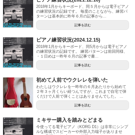
2018年1月からキーボード、同５月からは電子ピアノ
の練習状況の記録です。 毎度のことながら、練習パ
ターンは基本的に昨年６月の記事から...
記事を読む
ピアノ練習状況(2024.12.15)
2018年1月からキーボード、同5月からは電子ピアノ
の練習状況の記録です。 練習パターンは前回同様、
・１日めは一昨年６月の記事で書...
記事を読む
初めて人前でウクレレを弾いた
わたしはウクレレを一昨年の６月あたりから始めて
２年３ヶ月くらい経つんですが、これまで自宅で弾
くだけで人前で弾くことはありませんでした。 ...
記事を読む
ミキサー購入を踏みとどまる
今使ってる電子ピアノ（KORG D1）は非常にシンプ
ルな構成でスピーカーや外部入力端子がありませ