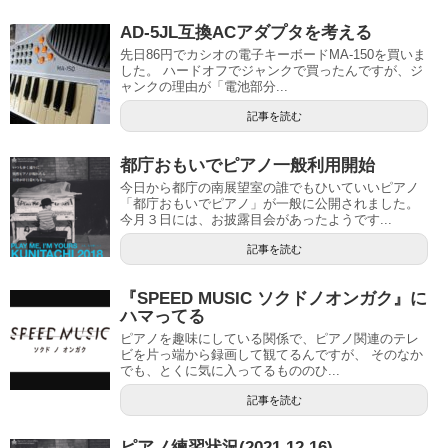
AD-5JL互換ACアダプタを考える
先日86円でカシオの電子キーボードMA-150を買いま
した。 ハードオフでジャンクで買ったんですが、ジ
ャンクの理由が「電池部分...
記事を読む
都庁おもいでピアノ一般利用開始
今日から都庁の南展望室の誰でもひいていいピアノ
「都庁おもいでピアノ」が一般に公開されました。
今月３日には、お披露目会があったようです...
記事を読む
『SPEED MUSIC ソクドノオンガク』に
ハマってる
ピアノを趣味にしている関係で、ピアノ関連のテレ
ビを片っ端から録画して観てるんですが、 そのなか
でも、とくに気に入ってるもののひ...
記事を読む
ピアノ練習状況(2021.12.16)