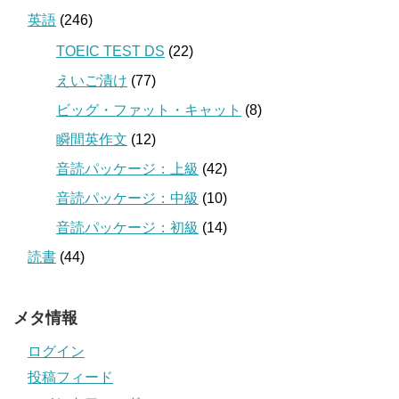
英語
(246)
TOEIC TEST DS
(22)
えいご漬け
(77)
ビッグ・ファット・キャット
(8)
瞬間英作文
(12)
音読パッケージ：上級
(42)
音読パッケージ：中級
(10)
音読パッケージ：初級
(14)
読書
(44)
メタ情報
ログイン
投稿フィード