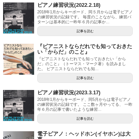
ピアノ練習状況(2022.2.18)
2018年1月からキーボード、同５月からは電子ピアノ
の練習状況の記録です。 毎度のことながら、練習パ
ターンは基本的に一昨年６月の記事か...
記事を読む
『ピアニストならだれでも知っておきた
い「からだ」のこと』
『ピアニストならだれでも知っておきたい「から
だ」のこと』（トーマス・マーク著）を読みまし
た。 ピアニストならだれでも知...
記事を読む
ピアノ練習状況(2023.3.17)
2018年1月からキーボード、同5月からは電子ピアノ
の練習状況の記録です。 ここ数ヶ月やってる、 一昨
年６月の記事で書いたような練習...
記事を読む
電子ピアノ：ヘッドホン(イヤホン)は大