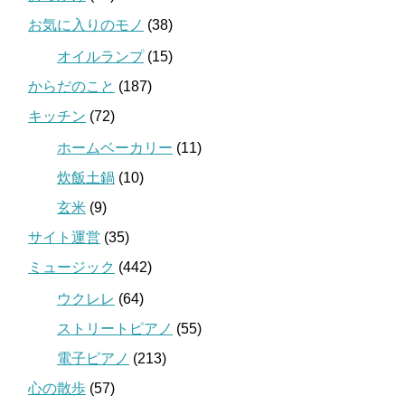
お気に入りのモノ
(38)
オイルランプ
(15)
からだのこと
(187)
キッチン
(72)
ホームベーカリー
(11)
炊飯土鍋
(10)
玄米
(9)
サイト運営
(35)
ミュージック
(442)
ウクレレ
(64)
ストリートピアノ
(55)
電子ピアノ
(213)
心の散歩
(57)