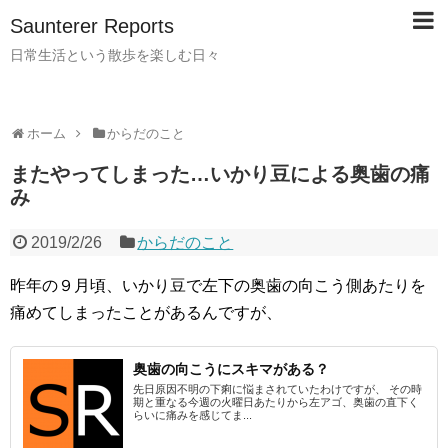
Saunterer Reports
日常生活という散歩を楽しむ日々
ホーム
からだのこと
またやってしまった…いかり豆による奥歯の痛
み
2019/2/26
からだのこと
昨年の９月頃、いかり豆で左下の奥歯の向こう側あたりを
痛めてしまったことがあるんですが、
奥歯の向こうにスキマがある？
先日原因不明の下痢に悩まされていたわけですが、 その時
期と重なる今週の火曜日あたりから左アゴ、奥歯の直下く
らいに痛みを感じてま...