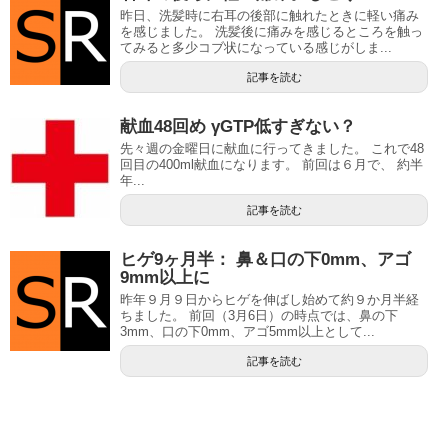
昨日、洗髪時に右耳の後部に触れたときに軽い痛み
を感じました。 洗髪後に痛みを感じるところを触っ
てみると多少コブ状になっている感じがしま...
記事を読む
献血48回め γGTP低すぎない？
先々週の金曜日に献血に行ってきました。 これで48
回目の400ml献血になります。 前回は６月で、 約半
年...
記事を読む
ヒゲ9ヶ月半： 鼻＆口の下0mm、アゴ
9mm以上に
昨年９月９日からヒゲを伸ばし始めて約９か月半経
ちました。 前回（3月6日）の時点では、鼻の下
3mm、口の下0mm、アゴ5mm以上として...
記事を読む