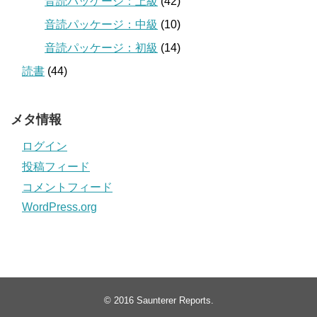
音読パッケージ：上級
(42)
音読パッケージ：中級
(10)
音読パッケージ：初級
(14)
読書
(44)
メタ情報
ログイン
投稿フィード
コメントフィード
WordPress.org
© 2016
Saunterer Reports
.