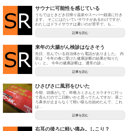
サウナに可能性を感じている
うちではときどき日帰り温泉やスーパー銭湯に行き
ます。 そこにはたいていサウナがあるわけですが、
わたしはドライサウナは暑いのが苦手で、も...
記事を読む
来年の大腸がん検診はなさそう
先日、住んでいる自治体から電話がありました。 内
容は「今年の春に受けた健康診断の結果が知りた
い」と。 今年の健康診断は、通常の診...
記事を読む
ひさびさに風邪をひいた
今朝、頭痛がして、昨晩カミさんとカラオケに行っ
て呑んだので二日酔いかと思ってたんですが、昼ご
ろ鼻水が止まらなくて軽い咳も出始めたんで、これ
は...
記事を読む
右耳の後ろに軽い痛み。しこり？