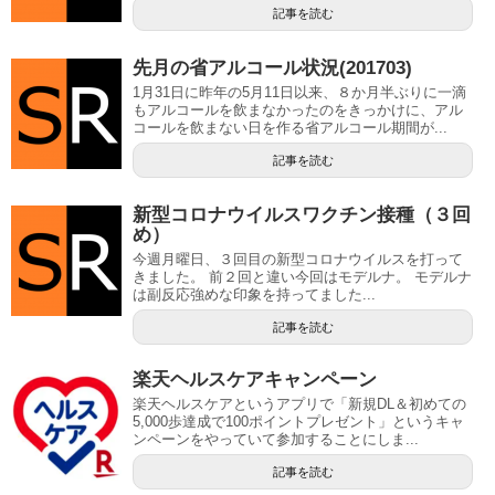
記事を読む
先月の省アルコール状況(201703)
1月31日に昨年の5月11日以来、８か月半ぶりに一滴
もアルコールを飲まなかったのをきっかけに、アル
コールを飲まない日を作る省アルコール期間が...
記事を読む
新型コロナウイルスワクチン接種（３回
め）
今週月曜日、３回目の新型コロナウイルスを打って
きました。 前２回と違い今回はモデルナ。 モデルナ
は副反応強めな印象を持ってました...
記事を読む
楽天ヘルスケアキャンペーン
楽天ヘルスケアというアプリで「新規DL＆初めての
5,000歩達成で100ポイントプレゼント」というキャ
ンペーンをやっていて参加することにしま...
記事を読む