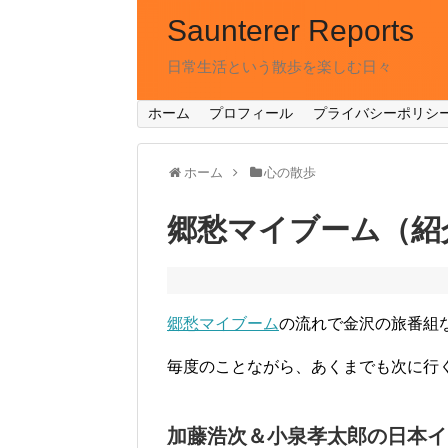
Saunterer Reports
日常生活という散歩を楽しむ日々
ホーム
プロフィール
プライバシーポリシ
ホーム
心の散歩
郷愁マイブーム（紹
郷愁マイブーム
の流れで金沢の旅番組
毎度のことながら、あくまでも次に行
加藤浩次＆小泉孝太郎の日本イ