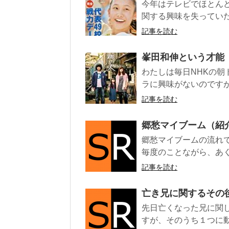
今年はテレビでほとん
関する興味を失っていた
記事を読む
峯田和伸という才能
わたしは毎日NHKの朝
ラに興味がないのですが
記事を読む
郷愁マイブーム（紹
郷愁マイブームの流れ
毎度のことながら、あく
記事を読む
亡き兄に関するその
先日亡くなった兄に関
すが、そのうち１つに動