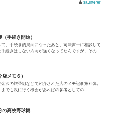
saunterer
後（手続き開始）
して、手続き的局面になったあと、司法書士に相談して
た手続きはしない方向が強くなってたんですが、その
介店メモ６）
で金沢の旅番組などで紹介された店のメモ記事第６弾。
までも次に行く機会があればの参考としての...
分の高校野球観