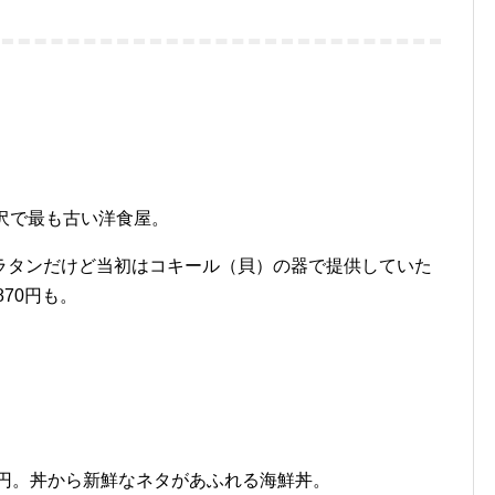
沢で最も古い洋食屋。
ラタンだけど当初はコキール（貝）の器で提供していた
70円も。
0円。丼から新鮮なネタがあふれる海鮮丼。