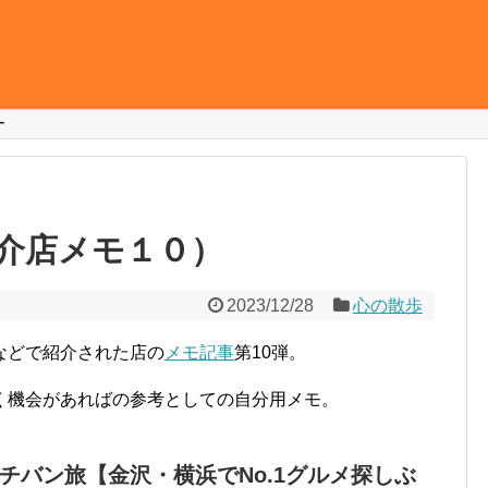
ー
介店メモ１０）
2023/12/28
心の散歩
などで紹介された店の
メモ記事
第10弾。
く機会があればの参考としての自分用メモ。
チバン旅【金沢・横浜でNo.1グルメ探しぶ