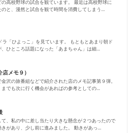
どの高校野球の試合を観ています。 最近は高校野球に
のと、漫然と試合を観て時間を消費してしまう...
ドラ「ひよっこ」を見ています。 もともとあまり朝ド
、ひところ話題になった「あまちゃん」は細...
介店メモ９）
で金沢の旅番組などで紹介された店のメモ記事第９弾。
までも次に行く機会があればの参考としての...
後
して、私の中に差し当たり大きな懸念が２つあったので
きがあり、少し前に進みました。 動きがあっ...