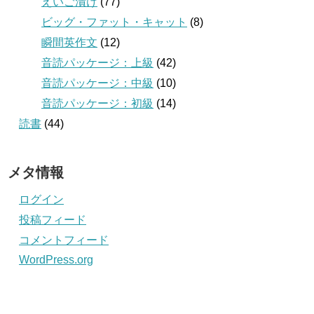
えいご漬け
(77)
ビッグ・ファット・キャット
(8)
瞬間英作文
(12)
音読パッケージ：上級
(42)
音読パッケージ：中級
(10)
音読パッケージ：初級
(14)
読書
(44)
メタ情報
ログイン
投稿フィード
コメントフィード
WordPress.org