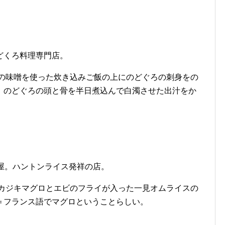
どくろ料理専門店。
製の味噌を使った炊き込みご飯の上にのどぐろの刺身をの
、のどぐろの頭と骨を半日煮込んで白濁させた出汁をか
屋。ハントンライス発祥の店。
。カジキマグロとエビのフライが入った一見オムライスの
＝フランス語でマグロということらしい。