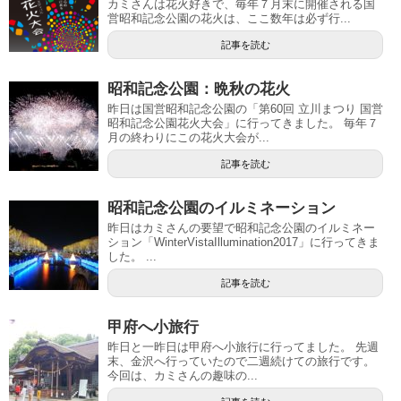
カミさんは花火好きで、毎年７月末に開催される国
営昭和記念公園の花火は、ここ数年は必ず行...
記事を読む
昭和記念公園：晩秋の花火
昨日は国営昭和記念公園の「第60回 立川まつり 国営
昭和記念公園花火大会」に行ってきました。 毎年７
月の終わりにこの花火大会が...
記事を読む
昭和記念公園のイルミネーション
昨日はカミさんの要望で昭和記念公園のイルミネー
ション「WinterVistaIllumination2017」に行ってきま
した。 ...
記事を読む
甲府へ小旅行
昨日と一昨日は甲府へ小旅行に行ってました。 先週
末、金沢へ行っていたので二週続けての旅行です。
今回は、カミさんの趣味の...