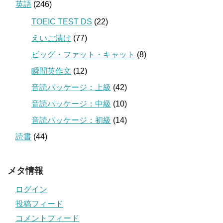
英語
(246)
TOEIC TEST DS
(22)
えいご漬け
(77)
ビッグ・ファット・キャット
(8)
瞬間英作文
(12)
音読パッケージ：上級
(42)
音読パッケージ：中級
(10)
音読パッケージ：初級
(14)
読書
(44)
メタ情報
ログイン
投稿フィード
コメントフィード