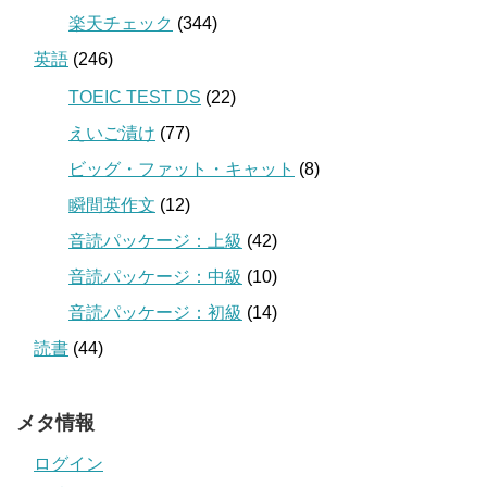
楽天チェック
(344)
英語
(246)
TOEIC TEST DS
(22)
えいご漬け
(77)
ビッグ・ファット・キャット
(8)
瞬間英作文
(12)
音読パッケージ：上級
(42)
音読パッケージ：中級
(10)
音読パッケージ：初級
(14)
読書
(44)
メタ情報
ログイン