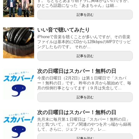
す。 もともとあまり朝ドラに興味がないのですが、
ひところ話題になった「あまちゃん」は細...
記事を読む
いい音で聴いてみたり
iPhoneで音楽を聴くことが多いんですが、その音楽
ファイルは基本的にCDから128kbpsのMP3でリッピ
ングしたものです。 それが...
記事を読む
次の日曜日はスカパー！無料の日
今度の日曜日（2月2日）は第１日曜日で「スカパ
ー！無料の日」です。 昨年の８月から観始めて、毎
月の恒例行事となってます（９月は失念して...
記事を読む
次の日曜日はスカパー！無料の日
先月末に毎月第１日曜日は「スカパー！無料の日」
だと気づいて、 ピアノ関連のやつを片っ端から録画
して、さらに、ジェフ・ベック、レ...
記事を読む