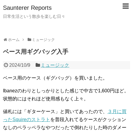
Saunterer Reports
日常生活という散歩を楽しむ日々
ホーム
ミュージック
ベース用ギグバッグ入手
2024/10/9
ミュージック
ベース用のケース（ギグバッグ）を買いました。
Ibanezのわりとしっかりとした感じで中古で1,600円ほど。
状態的にはそれほど使用感もなく上々。
値札には「ギターケース」と買いてあったので、
３月に買
ったSquireのストラト
を普段入れてるケースがクッション
なしのペラッペラなやつだったで倒れたりした時のダメー