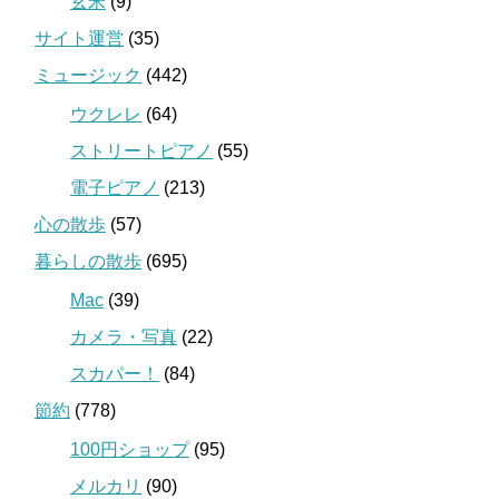
玄米
(9)
サイト運営
(35)
ミュージック
(442)
ウクレレ
(64)
ストリートピアノ
(55)
電子ピアノ
(213)
心の散歩
(57)
暮らしの散歩
(695)
Mac
(39)
カメラ・写真
(22)
スカパー！
(84)
節約
(778)
100円ショップ
(95)
メルカリ
(90)