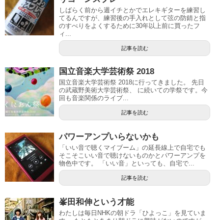
しばらく前から週イチとかでエレキギターを練習し
てるんですが、練習後の手入れとして弦の防錆と指
のすべりをよくするために30年以上前に買ったフ
ィ...
記事を読む
国立音楽大学芸術祭 2018
国立音楽大学芸術祭 2018に行ってきました。 先日
の武蔵野美術大学芸術祭、 に続いての学祭です。今
回も音楽関係のライブ...
記事を読む
パワーアンプいらないかも
「いい音で聴くマイブーム」の延長線上で自宅でも
そこそこいい音で聴けないものかとパワーアンプを
物色中です。 「いい音」といっても、自宅で...
記事を読む
峯田和伸という才能
わたしは毎日NHKの朝ドラ「ひよっこ」を見ていま