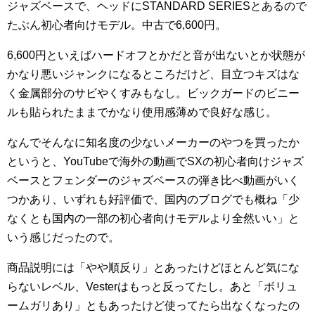
ジャズベースで、ヘッドにSTANDARD SERIESとあるので
たぶん初心者向けモデル。中古で6,600円。
6,600円といえばハードオフとかだと音が出ないとか状態が
かなり悪いジャンクになるところだけど、目立つキズはな
く金属部分のサビやくすみもなし。ビックガードのビニー
ルも貼られたままでかなり使用感薄めで良好な感じ。
なんでそんなに知名度の少ないメーカーのやつを買ったか
というと、YouTubeで海外の動画でSXの初心者向けジャズ
ベースとフェンダーのジャズベースの弾き比べ動画がいく
つかあり、いずれも好評価で、国内のブログでも概ね「少
なくとも国内の一部の初心者向けモデルより全然いい」と
いう感じだったので。
商品説明には「やや順反り」とあったけどほとんど気にな
らないレベル、Vesterはもっと反ってたし。あと「ボリュ
ームガリあり」ともあったけど使ってたら出なくなったの