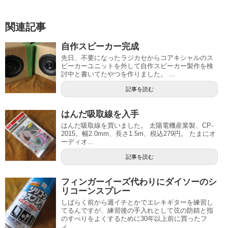
関連記事
自作スピーカー完成
先日、不要になったラジカセからコアキシャルのス
ピーカーユニットを外して自作スピーカー製作を検
討中と書いてたやつを作りました。 ...
記事を読む
はんだ吸取線を入手
はんだ吸取線を買いました。 太陽電機産業製、CP-
2015。幅2.0mm、長さ1.5m、税込279円。 たまにオ
ーディオ...
記事を読む
フィンガーイーズ代わりにダイソーのシ
リコーンスプレー
しばらく前から週イチとかでエレキギターを練習し
てるんですが、練習後の手入れとして弦の防錆と指
のすべりをよくするために30年以上前に買ったフ
ィ...