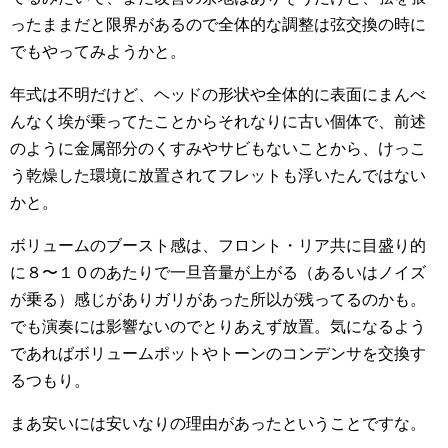
ったままだと限界があるので全体的な調整は弦交換の時に
でもやってみようかと。
年式は不明だけど、ヘッドの形状や全体的に表面にまんべ
んなく埃が乗ってたことからそれなりに古い個体で、前述
のように金属部分のくすみやサビもないことから、けっこ
う乾燥した環境に放置されてフレットも浮いたんではない
かと。
ボリュームのブースト感は、フロント・リア共に目盛り的
に８〜１０のあたりで一旦音量が上がる（あるいはノイズ
が乗る）感じがありガリがあった所以が残ってるのかも。
でも演奏には影響ないのでとりあえず放置。気になるよう
であればボリュームポットやトーンのコンデンサを交換す
るつもり。
まあ安いには安いなりの理由があったということですな。