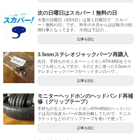
次の日曜日はスカパー！無料の日
今度の日曜日（9月6日）は第１日曜日で「スカパ
ー！無料の日」です。 昨年の８月からほぼ毎月の恒
例行事となってます。 今回は下記の...
記事を読む
3.5mmステレオジャックパーツ再購入
先日、手持ちのモニターヘッドホンATH-M50をリケ
ーブル化したんですが、そのときに使った3.5mmス
テレオジャックパーツがヘッドホンのハウ...
記事を読む
モニターヘッドホンのヘッドバンド再補
修（グリップテープ）
手持ちのモニターヘッドホンATH-M50のヘッドバン
ドは元の合皮カバーが加水分解してたので、テニス
ラケットなどのグリップテープを巻いて使って...
記事を読む