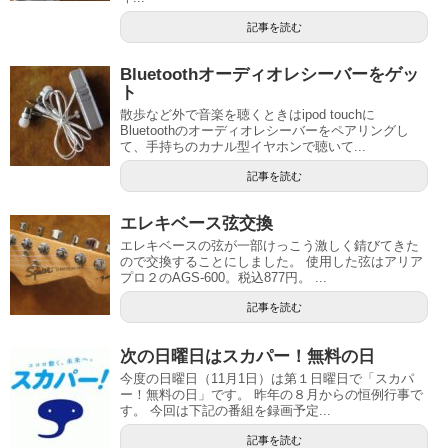
記事を読む
Bluetoothオーディオレシーバーをゲッ
ト
散歩など外で音楽を聴くときはipod touchに
Bluetoothのオーディオレシーバーをペアリングし
て、手持ちのカナル型イヤホンで聴いて...
記事を読む
エレキベース弦交換
エレキベースの弦が一部けっこう激しく錆びてきた
ので交換することにしました。 使用した弦はアリア
プロ２のAGS-600。税込877円。 ...
記事を読む
次の日曜日はスカパー！無料の日
今度の日曜日（11月1日）は第１日曜日で「スカパ
ー！無料の日」です。 昨年の８月からの恒例行事で
す。 今回は下記の番組を録画予定...
記事を読む