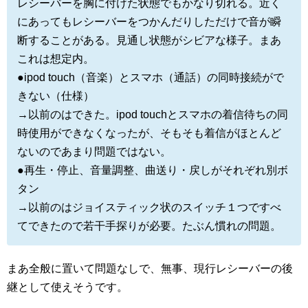
レシーバーを胸に付けた状態でもかなり切れる。近く
にあってもレシーバーをつかんだりしただけで音が瞬
断することがある。見通し状態がシビアな様子。まあ
これは想定内。
●ipod touch（音楽）とスマホ（通話）の同時接続がで
きない（仕様）
→以前のはできた。ipod touchとスマホの着信待ちの同
時使用ができなくなったが、そもそも着信がほとんど
ないのであまり問題ではない。
●再生・停止、音量調整、曲送り・戻しがそれぞれ別ボ
タン
→以前のはジョイスティック状のスイッチ１つですべ
てできたので若干手探りが必要。たぶん慣れの問題。
まあ全般に置いて問題なしで、無事、現行レシーバーの後
継として使えそうです。