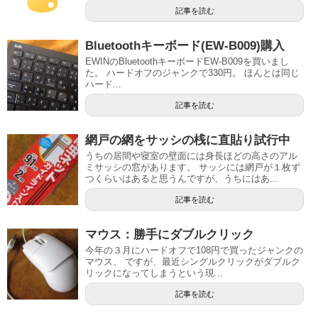
記事を読む
Bluetoothキーボード(EW-B009)購入
EWINのBluetoothキーボードEW-B009を買いまし
た。 ハードオフのジャンクで330円。 ほんとは同じ
ハード...
記事を読む
網戸の網をサッシの桟に直貼り試行中
うちの居間や寝室の壁面には身長ほどの高さのアル
ミサッシの窓があります。 サッシには網戸が１枚ず
つくらいはあると思うんですが、うちにはあ...
記事を読む
マウス：勝手にダブルクリック
今年の３月にハードオフで108円で買ったジャンクの
マウス、 ですが、最近シングルクリックがダブルク
リックになってしまうという現...
記事を読む