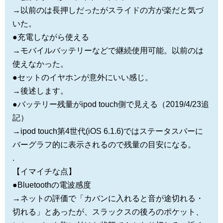
→以前のは長押しだったがスライドの方が楽だと気づ
いた。
●充電しながら使える
→モバイルバッテリーなどで継続使用可能。以前のは
使えなかった。
●セットのイヤホンが意外にいい感じ。
→後述します。
●バッテリー残量がipod touch側で見える（2019/4/23追
記）
→ipod touch第4世代(iOS 6.1.6)ではステータスバーに
バーグラフ的に表示されるので残量の目安になる。
.
【イマイチな点】
●Bluetoothの電波感度
→ネットの評価で「カバンに入れると音が途切れる・
切れる」とあったが、スラックスの後ろのポケット、