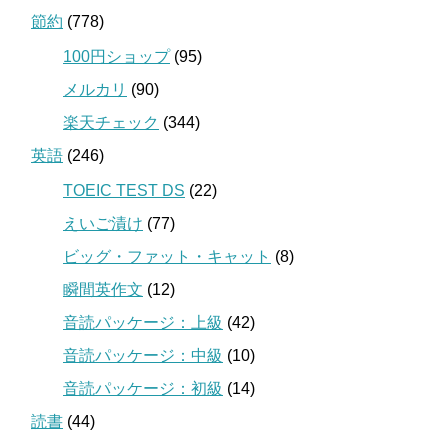
節約
(778)
100円ショップ
(95)
メルカリ
(90)
楽天チェック
(344)
英語
(246)
TOEIC TEST DS
(22)
えいご漬け
(77)
ビッグ・ファット・キャット
(8)
瞬間英作文
(12)
音読パッケージ：上級
(42)
音読パッケージ：中級
(10)
音読パッケージ：初級
(14)
読書
(44)