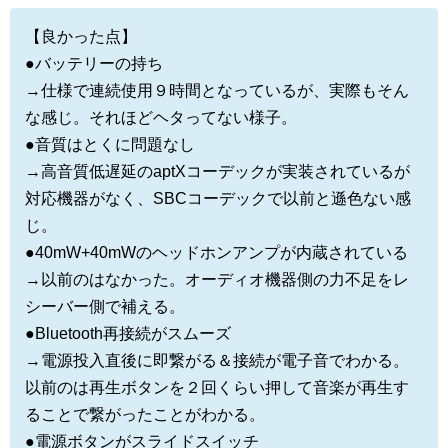
【良かった点】
●バッテリーの持ち
→仕様で連続使用９時間となっているが、実際もそん
な感じ。それほどヘタってない様子。
●音質はとくに問題なし
→高音質低遅延のaptXコーデックが実装されているが
対応機器がなく、SBCコーデックで以前と遜色ない感
じ。
●40mW+40mWのヘッドホンアンプが内蔵されている
→以前のはなかった。オーディオ機器側の力不足をレ
シーバー側で補える。
●Bluetooth再接続がスムーズ
→電源投入直後に即繋がる＆接続が電子音でわかる。
以前のは再生ボタンを２回くらい押して音楽が再生す
ることで繋がったことがわかる。
●電源ボタンがスライドスイッチ