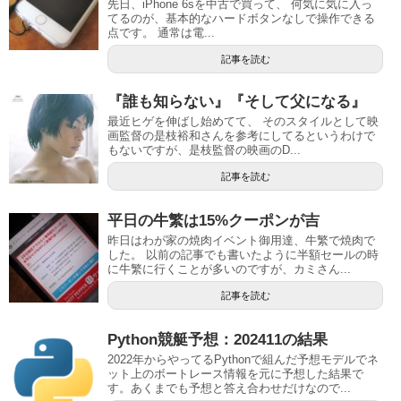
先日、iPhone 6sを中古で買って、 何気に気に入っ
てるのが、基本的なハードボタンなしで操作できる
点です。 通常は電...
記事を読む
『誰も知らない』『そして父になる』
最近ヒゲを伸ばし始めてて、 そのスタイルとして映
画監督の是枝裕和さんを参考にしてるというわけで
もないですが、是枝監督の映画のD...
記事を読む
平日の牛繁は15%クーポンが吉
昨日はわが家の焼肉イベント御用達、牛繁で焼肉で
した。 以前の記事でも書いたように半額セールの時
に牛繁に行くことが多いのですが、カミさん...
記事を読む
Python競艇予想：202411の結果
2022年からやってるPythonで組んだ予想モデルでネ
ット上のボートレース情報を元に予想した結果で
す。あくまでも予想と答え合わせだけなので...