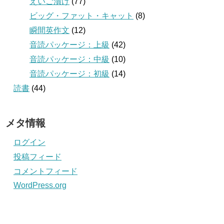
えいご漬け
(77)
ビッグ・ファット・キャット
(8)
瞬間英作文
(12)
音読パッケージ：上級
(42)
音読パッケージ：中級
(10)
音読パッケージ：初級
(14)
読書
(44)
メタ情報
ログイン
投稿フィード
コメントフィード
WordPress.org