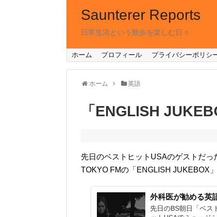
Saunterer Reports
日常生活という散歩を楽しむ日々
ホーム
プロフィール
プライバシーポリシ
ホーム
英語
「ENGLISH JU
先日のベストヒットUSAのゲストだ
TOKYO FMの「ENGLISH JUKE
外科医が勧める英
先日のBS朝日「ベス