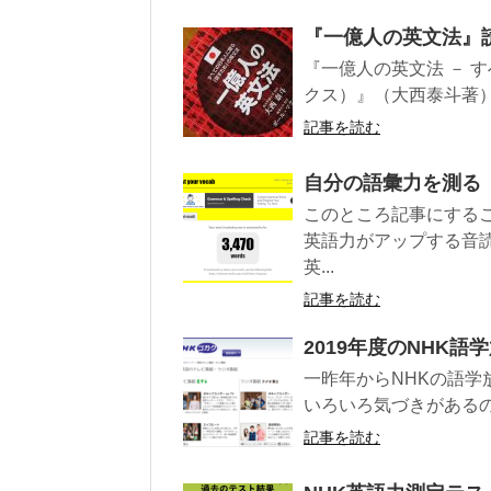
『一億人の英文法』
『一億人の英文法 － 
クス）』（大西泰斗著）を
記事を読む
自分の語彙力を測る
このところ記事にする
英語力がアップする音
英...
記事を読む
2019年度のNHK語
一昨年からNHKの語
いろいろ気づきがあるの
記事を読む