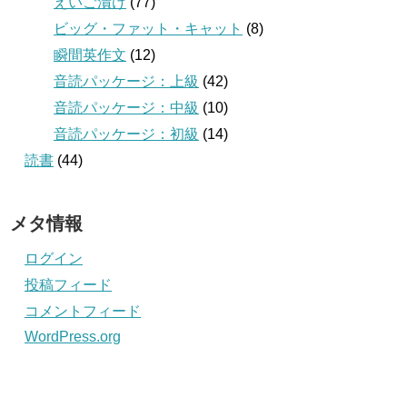
えいご漬け
(77)
ビッグ・ファット・キャット
(8)
瞬間英作文
(12)
音読パッケージ：上級
(42)
音読パッケージ：中級
(10)
音読パッケージ：初級
(14)
読書
(44)
メタ情報
ログイン
投稿フィード
コメントフィード
WordPress.org