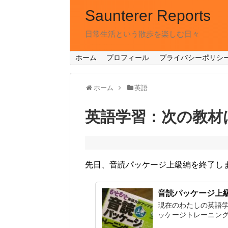
Saunterer Reports
日常生活という散歩を楽しむ日々
ホーム
プロフィール
プライバシーポリシ
ホーム
英語
英語学習：次の教材はCN
先日、音読パッケージ上級編を終了し
音読パッケージ上級
現在のわたしの英語
ッケージトレーニング