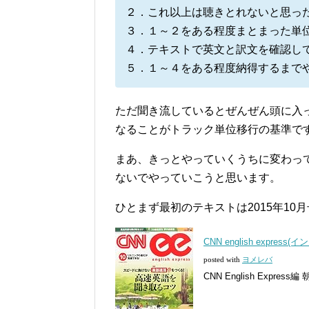
２．これ以上は聴きとれないと思っ
３．１～２をある程度まとまった単位
４．テキストで英文と訳文を確認し
５．１～４をある程度納得するまで
ただ聞き流しているとぜんぜん頭に入
なることがトラック単位移行の基準で
まあ、きっとやっていくうちに変わっ
ないでやっていこうと思います。
ひとまず最初のテキストは2015年10
CNN english expre
posted with
ヨメレバ
CNN English Express編