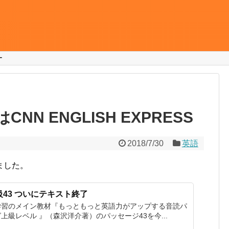
ー
N ENGLISH EXPRESS
2018/7/30
英語
ました。
43 ついにテキスト終了
学習のメイン教材『もっともっと英語力がアップする音読パ
上級レベル 』（森沢洋介著）のパッセージ43を今...