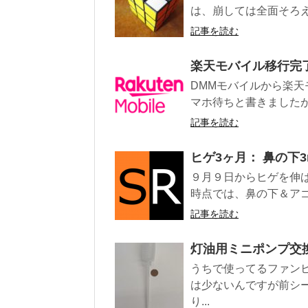
は、崩しては全面そろえ
記事を読む
楽天モバイル移行完
DMMモバイルから楽天
マホ待ちと書きましたが
記事を読む
ヒゲ3ヶ月： 鼻の下
９月９日からヒゲを伸ば
時点では、鼻の下＆アゴ5
記事を読む
灯油用ミニポンプ交
うちで使ってるファン
は少ないんですが前シ
り...