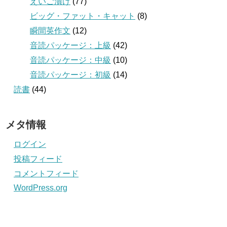
えいご漬け
(77)
ビッグ・ファット・キャット
(8)
瞬間英作文
(12)
音読パッケージ：上級
(42)
音読パッケージ：中級
(10)
音読パッケージ：初級
(14)
読書
(44)
メタ情報
ログイン
投稿フィード
コメントフィード
WordPress.org