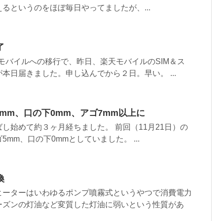
るというのをほぼ毎日やってましたが、...
了
モバイルへの移行で、昨日、楽天モバイルのSIM＆ス
本日届きました。申し込んでから２日。早い。 ...
3mm、口の下0mm、アゴ7mm以上に
し始めて約３ヶ月経ちました。 前回（11月21日）の
mm、口の下0mmとしていました。 ...
換
ヒーターはいわゆるポンプ噴霧式というやつで消費電力
ーズンの灯油など変質した灯油に弱いという性質があ