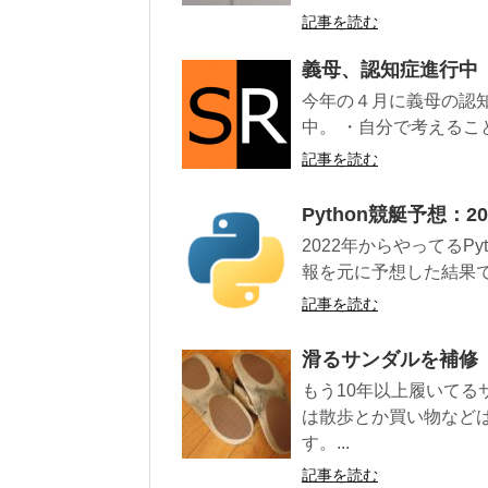
記事を読む
義母、認知症進行中
今年の４月に義母の認
中。 ・自分で考えるこ
記事を読む
Python競艇予想：2
2022年からやってるP
報を元に予想した結果で
記事を読む
滑るサンダルを補修
もう10年以上履いて
は散歩とか買い物など
す。...
記事を読む