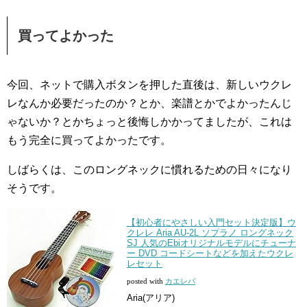
買ってよかった
今回、ネットで購入ボタンを押した直後は、新しいウクレ
レなんか必要だったのか？とか、楽譜とかでよかったんじ
ゃないか？とかちょっと後悔しかかってましたが、これは
もう完全に買ってよかったです。
しばらくは、このロングネックに慣れるための日々になり
そうです。
【初心者にやさしい入門セット決定版】ウ
クレレ Aria AU-2L ソプラノ ロングネック
SJ 人気のEbiオリジナルモデルにチューナ
ー DVD コードシートなどを加えたウクレ
レセット
posted with
カエレバ
Aria(アリア)