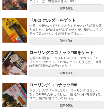
タビューは、野村義男さん。#90...
記事を読む
ドルコ ホルダーをゲット
先日、今後のひげそりをどうするかという記事を書
きました。 結論はまだ出てませんが、単純にいちど
使ってみたいという興味本位で注目...
記事を読む
ローリングココナッツ#80をゲット
先週の金曜日に、ウクレレのフリーマガジン「ロー
リングココナッツ」の#80をゲットしました。 今号
は創刊20周年記念号だそうで、...
記事を読む
ローリングココナッツ#88
ウクレレのフリーマガジン「ローリングココナッ
ツ」の#88を入手しました。 前号が5月23日発行で、
コロナ禍の影響について触れら...
記事を読む