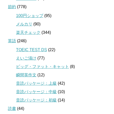
節約
(778)
100円ショップ
(95)
メルカリ
(90)
楽天チェック
(344)
英語
(246)
TOEIC TEST DS
(22)
えいご漬け
(77)
ビッグ・ファット・キャット
(8)
瞬間英作文
(12)
音読パッケージ：上級
(42)
音読パッケージ：中級
(10)
音読パッケージ：初級
(14)
読書
(44)