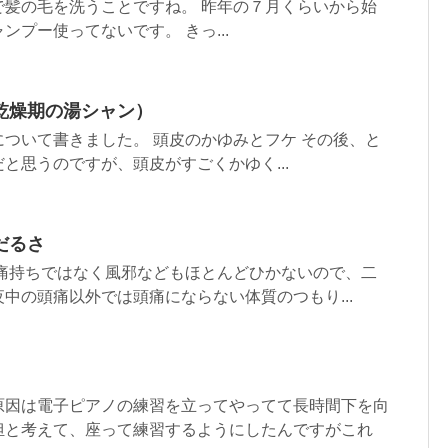
で髪の毛を洗うことですね。 昨年の７月くらいから始
ンプー使ってないです。 きっ...
乾燥期の湯シャン）
ついて書きました。 頭皮のかゆみとフケ その後、と
と思うのですが、頭皮がすごくかゆく...
だるさ
頭痛持ちではなく風邪などもほとんどひかないので、二
中の頭痛以外では頭痛にならない体質のつもり...
原因は電子ピアノの練習を立ってやってて長時間下を向
担と考えて、座って練習するようにしたんですがこれ