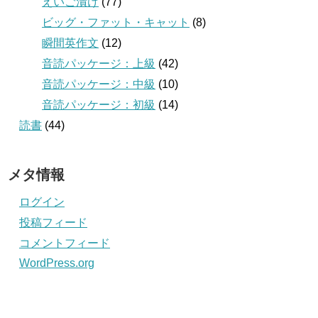
えいご漬け
(77)
ビッグ・ファット・キャット
(8)
瞬間英作文
(12)
音読パッケージ：上級
(42)
音読パッケージ：中級
(10)
音読パッケージ：初級
(14)
読書
(44)
メタ情報
ログイン
投稿フィード
コメントフィード
WordPress.org