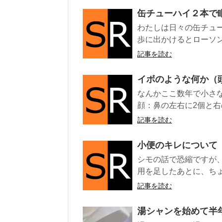
缶チューハイ２本で
わたしは日々の缶チュ
歩に出かけるとローソン
記事を読む
イボのような何か（
なんかここ数年で小さ
顔：鼻の左右に2個と右
記事を読む
小便のキレについて
シモの話で恐縮ですが
用を足したあとに、ちょ
記事を読む
湯シャンを始めて半