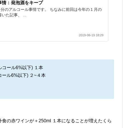
事情：発泡酒をキープ
分のアルコール事情です。 ちなみに前回は今年の１月の
た記事、 ...
2019-06-19 18:29
ルコール6%以下) １本
コール6%以下) ２~４本
食の赤ワインが＋250ml １本になることが増えたくら