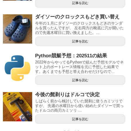
記事を読む
ダイソーのクロックスもどき買い替え
今年の１月にダイソーのクロックスもどきのサンダ
ルを買ったんですが、 左右両方の靴底に穴が開いた
ので先週木曜日に買い換えました。...
記事を読む
Python競艇予想：202511の結果
2022年からやってるPythonで組んだ予想モデルでネ
ット上のボートレース情報を元に予想した結果で
す。あくまでも予想と答え合わせだけなので...
記事を読む
今後の髭剃りはドルコで決定
しばらく前から検討していた髭剃に使うカミソリで
すが、 先週の水曜日から使い始めたダイソーで買っ
たドルコの両刃カミソリ ...
記事を読む