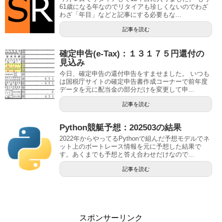
61歳になる年なのでリタイアも珍しくないのでわざ
わざ「年目」などと記事にする必要もな...
記事を読む
確定申告(e-Tax)：１３１７５円還付の
見込み
今日、確定申告の還付申告をすませました。 いつも
は国税庁サイトの確定申告書作成コーナーで前年度
データを元に配当金の部分だけを変更して申...
記事を読む
Python競艇予想：202503の結果
2022年からやってるPythonで組んだ予想モデルでネ
ット上のボートレース情報を元に予想した結果で
す。あくまでも予想と答え合わせだけなので...
記事を読む
スポンサーリンク