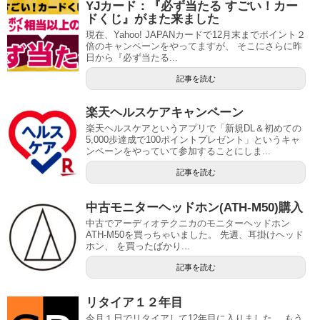
YJカード：『必ず当たる すごい！カー
ドくじ』がまた来ました
現在、Yahoo! JAPANカードで12月末までポイント２
倍のキャンペーンをやってますが、 そこにさらに昨
日から『必ず当たる...
記事を読む
楽天ヘルスケアキャンペーン
楽天ヘルスケアというアプリで「新規DL＆初めての
5,000歩達成で100ポイントプレゼント」というキャ
ンペーンをやっていて参加することにしま...
記事を読む
中古モニターヘッドホン(ATH-M50)購入
中古でアーディオテクニカのモニターヘッドホン
ATH-M50を買っちゃいました。 先週、耳掛けヘッド
ホン、 を買ったばかり...
記事を読む
リタイア１２年目
今月１日でリタイアして12年目に入りました。 もう