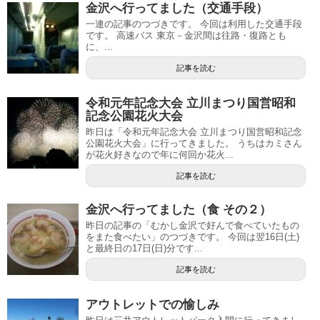
金沢へ行ってました（交通手段）
一連の記事のつづきです。 今回は利用した交通手段
です。 高速バス 東京－金沢間は往路・復路とも
に、...
記事を読む
令和元年記念大会 立川まつり国営昭和
記念公園花火大会
昨日は「令和元年記念大会 立川まつり国営昭和記念
公園花火大会」に行ってきました。 うちはカミさん
が花火好きなので年に何回か花火...
記事を読む
金沢へ行ってました（食 その２）
昨日の記事の「むかし金沢で好んで食べていたもの
をまた食べたい」のつづきです。 今回は翌16日(土)
と最終日の17日(日)分です...
記事を読む
アウトレットでの愉しみ