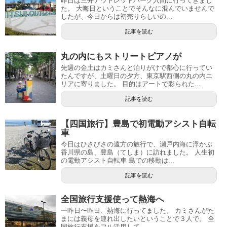
昨日は三井アウトレットパーク入間に行ってきまし
た。 大晦日ということでそんなに混んでいませんで
したが、今日からは初売りらしいの...
記事を読む
丸の内にもストリートピアノが
先週の金土はカミさんと泊りがけで都心に行ってい
たんですが、土曜日の夕方、東京駅西側の丸の内エ
リアに寄りました。 目的はアートで彩られた...
記事を読む
【四国旅行】豊島で初電動アシスト自転
車
今日はひさびさの遠方の旅行で、瀬戸内海に浮かぶ
香川県の島、豊島（てしま）に訪れました。 人生初
の電動アシスト自転車 島での移動は...
記事を読む
全国旅行支援使って熱海へ
一昨日〜昨日、熱海に行ってました。 カミさんがた
まには義母を連れ出したいということで３人で。 全
国旅行支援をフル活用して...