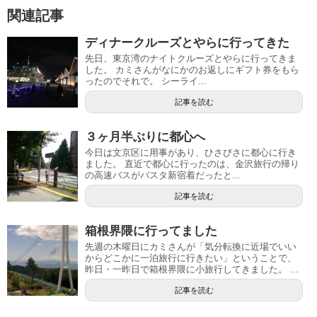
関連記事
ディナークルーズとやらに行ってきた
先日、東京湾のナイトクルーズとやらに行ってきま
した。 カミさんがなにかのお返しにギフト券をもら
ったのでそれで。 シーライ...
記事を読む
３ヶ月半ぶりに都心へ
今日は文京区に用事があり、ひさびさに都心に行き
ました。 直近で都心に行ったのは、金沢旅行の帰り
の高速バスがバスタ新宿着だったと...
記事を読む
箱根界隈に行ってました
先週の木曜日にカミさんが「気分転換に近場でいい
からどこかに一泊旅行に行きたい」ということで、
昨日・一昨日で箱根界隈に小旅行してきました。 ...
記事を読む