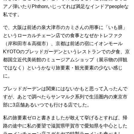
アノ弾いたりPhthonいじってれば満足なインドアpeopleな
私です。
で、大阪は前述の泉大津市のカミさんの用事に「いも膳」
というローカルチェーン店での食事となぜかトレファク
（岸和田市＆高槻市）、京都は前述の宿にイオンモール
KYOTOのブレッドガーデンというレストランでの夕食、京
都国立近代美術館のミュージアムショップ（展示物の拝観
ではなく）というかなり旅要素・観光要素の少ない感じ
に。
ブレッドガーデンは関東にはないかもと思って入ったんで
すが、あとで調べたらサンマルク系列で生活圏内の東京市
部に3店舗あるいつでも行ける店でした。
私の旅要素ゼロと書きましたが敢えて挙げるとすれば、帰
路の途中に私の要望で滋賀県甲賀市で愛知県を中心とした
ラーメンチェーン店スガキヤで特製ラーメンを食べまし