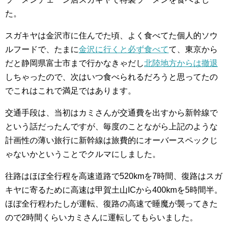
た。
スガキヤは金沢市に住んでた頃、よく食べてた個人的ソウ
ルフードで、たまに
金沢に行くと必ず食べて
て、東京から
だと静岡県富士市まで行かなきゃだし
北陸地方からは撤退
しちゃったので、次はいつ食べられるだろうと思ってたの
でこれはこれで満足ではあります。
交通手段は、当初はカミさんが交通費を出すから新幹線で
という話だったんですが、毎度のことながら上記のような
計画性の薄い旅行に新幹線は旅費的にオーバースペックじ
ゃないかということでクルマにしました。
往路はほぼ全行程を高速道路で520kmを7時間、復路はスガ
キヤに寄るために高速は甲賀土山ICから400kmを5時間半。
ほぼ全行程わたしが運転、復路の高速で睡魔が襲ってきた
ので2時間くらいカミさんに運転してもらいました。