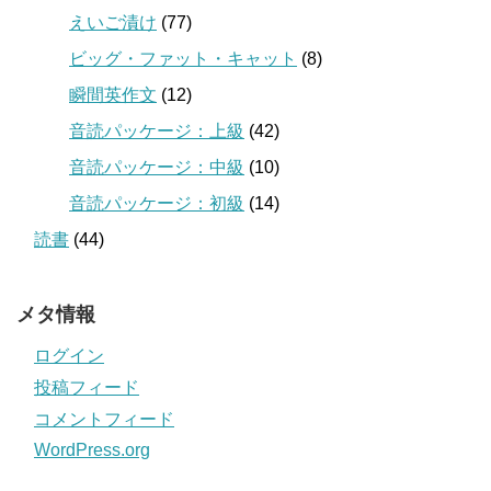
えいご漬け
(77)
ビッグ・ファット・キャット
(8)
瞬間英作文
(12)
音読パッケージ：上級
(42)
音読パッケージ：中級
(10)
音読パッケージ：初級
(14)
読書
(44)
メタ情報
ログイン
投稿フィード
コメントフィード
WordPress.org