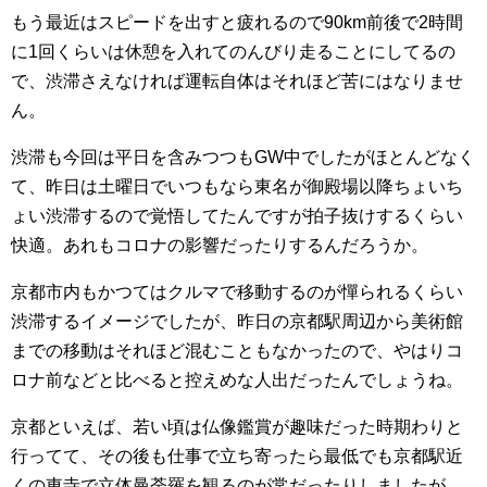
もう最近はスピードを出すと疲れるので90km前後で2時間
に1回くらいは休憩を入れてのんびり走ることにしてるの
で、渋滞さえなければ運転自体はそれほど苦にはなりませ
ん。
渋滞も今回は平日を含みつつもGW中でしたがほとんどなく
て、昨日は土曜日でいつもなら東名が御殿場以降ちょいち
ょい渋滞するので覚悟してたんですが拍子抜けするくらい
快適。あれもコロナの影響だったりするんだろうか。
京都市内もかつてはクルマで移動するのが憚られるくらい
渋滞するイメージでしたが、昨日の京都駅周辺から美術館
までの移動はそれほど混むこともなかったので、やはりコ
ロナ前などと比べると控えめな人出だったんでしょうね。
京都といえば、若い頃は仏像鑑賞が趣味だった時期わりと
行ってて、その後も仕事で立ち寄ったら最低でも京都駅近
くの東寺で立体曼荼羅を観るのが常だったりしましたが、