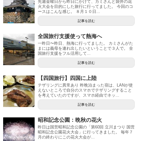
先週金曜日から昨日にかけて、カミさんと袋井の花
火大会を目的にした旅行に行ってました。 今回のコ
ースはこんな感じ。 ８月１０日...
記事を読む
全国旅行支援使って熱海へ
一昨日〜昨日、熱海に行ってました。 カミさんがた
まには義母を連れ出したいということで３人で。 全
国旅行支援をフル活用して...
記事を読む
【四国旅行】四国に上陸
テザリングに異常あり 昨晩泊まった宿は、LANが使
えないところで自分のスマホでテザリングすること
を考えていたのですが、スマホ経由でネッ...
記事を読む
昭和記念公園：晩秋の花火
昨日は国営昭和記念公園の「第60回 立川まつり 国営
昭和記念公園花火大会」に行ってきました。 毎年７
月の終わりにこの花火大会が...