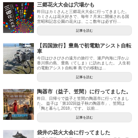
三郷花火大会は穴場かも
昨日はカミさんと三郷花火大会に行ってきました。
カミさんは花火好きで、毎年７月末に開催される国
営昭和記念公園の花火は、ここ数年は必ず行...
記事を読む
【四国旅行】豊島で初電動アシスト自転
車
今日はひさびさの遠方の旅行で、瀬戸内海に浮かぶ
香川県の島、豊島（てしま）に訪れました。 人生初
の電動アシスト自転車 島での移動は...
記事を読む
陶器市（益子、笠間）に行ってました。
昨日、日帰りで益子と笠間の陶器市に行ってきまし
た。 益子は「第102回益子秋の陶器市」、笠間は
「陶と暮らし2018」です。 以前...
記事を読む
袋井の花火大会に行ってました