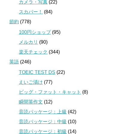
カメラ・写真
(22)
スカパー！
(84)
節約
(778)
100円ショップ
(95)
メルカリ
(90)
楽天チェック
(344)
英語
(246)
TOEIC TEST DS
(22)
えいご漬け
(77)
ビッグ・ファット・キャット
(8)
瞬間英作文
(12)
音読パッケージ：上級
(42)
音読パッケージ：中級
(10)
音読パッケージ：初級
(14)