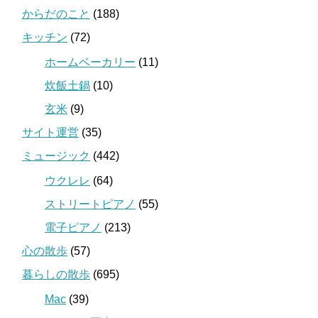
からだのこと
(188)
キッチン
(72)
ホームベーカリー
(11)
炊飯土鍋
(10)
玄米
(9)
サイト運営
(35)
ミュージック
(442)
ウクレレ
(64)
ストリートピアノ
(55)
電子ピアノ
(213)
心の散歩
(57)
暮らしの散歩
(695)
Mac
(39)