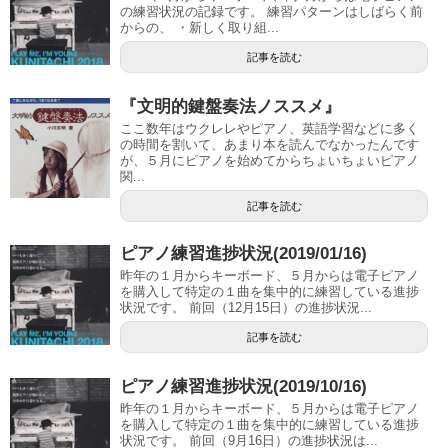
の練習状況の記録です。 練習パターンはしばらく前
からの、 ・新しく取り組...
記事を読む
『文明的鍵盤奏法ノススメ』
ここ数年はウクレレやピアノ、英語学習などに多く
の時間を割いて、あまり本を読んでなかったんです
が、５月にピアノを始めてからちょいちょいピアノ
関...
記事を読む
ピアノ練習進捗状況(2019/01/16)
昨年の１月からキーボード、５月からは電子ピアノ
を購入して特定の１曲を集中的に練習している進捗
状況です。 前回（12月15日）の進捗状況...
記事を読む
ピアノ練習進捗状況(2019/10/16)
昨年の１月からキーボード、５月からは電子ピアノ
を購入して特定の１曲を集中的に練習している進捗
状況です。 前回（9月16日）の進捗状況は...