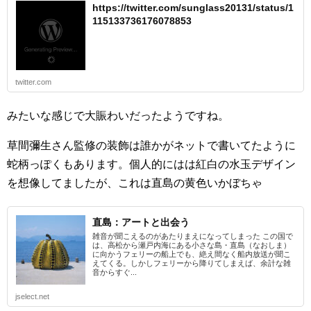
https://twitter.com/sunglass20131/status/1
115133736176078853
twitter.com
みたいな感じで大賑わいだったようですね。
草間彌生さん監修の装飾は誰かがネットで書いてたように
蛇柄っぽくもあります。個人的にはは紅白の水玉デザイン
を想像してましたが、これは直島の黄色いかぼちゃ
直島：アートと出会う
雑音が聞こえるのがあたりまえになってしまった この国で
は、高松から瀬戸内海にある小さな島・直島（なおしま）
に向かうフェリーの船上でも、絶え間なく船内放送が聞こ
えてくる。しかしフェリーから降りてしまえば、余計な雑
音からすぐ...
jselect.net