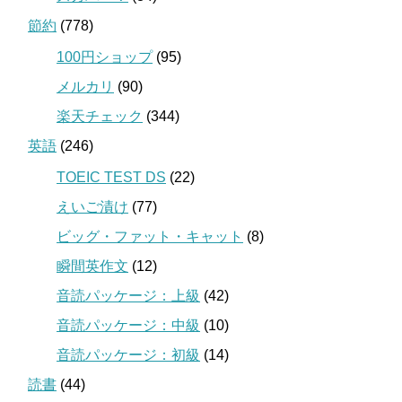
節約
(778)
100円ショップ
(95)
メルカリ
(90)
楽天チェック
(344)
英語
(246)
TOEIC TEST DS
(22)
えいご漬け
(77)
ビッグ・ファット・キャット
(8)
瞬間英作文
(12)
音読パッケージ：上級
(42)
音読パッケージ：中級
(10)
音読パッケージ：初級
(14)
読書
(44)