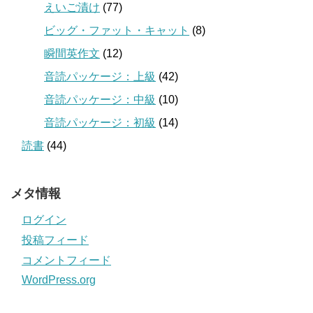
えいご漬け
(77)
ビッグ・ファット・キャット
(8)
瞬間英作文
(12)
音読パッケージ：上級
(42)
音読パッケージ：中級
(10)
音読パッケージ：初級
(14)
読書
(44)
メタ情報
ログイン
投稿フィード
コメントフィード
WordPress.org