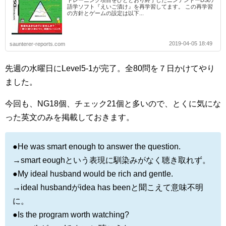
トレーニング項目をひととおり終了したニンテンドーDSの
語学ソフト『えいご漬け』を再学習してます。 この再学習
の方針とゲームの設定は以下...
2019-04-05 18:49
saunterer-reports.com
先週の水曜日にLevel5-1が完了。全80問を７日かけてやり
ました。
今回も、NG18個、チェック21個と多いので、とくに気にな
った英文のみを掲載しておきます。
●He was smart enough to answer the question.
→smart eoughという表現に馴染みがなく聴き取れず。
●My ideal husband would be rich and gentle.
→ideal husbandがidea has beenと聞こえて意味不明
に。
●Is the program worth watching?