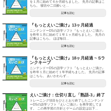
を１月に始めて６か月経ちました。 先月の記事はこ
ちら。 寝坊や二日酔いと...
記事を読む
『もっとえいご漬け』13ヶ月経過
ニンテンドーDSの語学ソフト『もっとえいご漬け』
を昨年１月に始めて１年１ヶ月経ちました。 先月の
記事はこちら。 ほぼ毎日...
記事を読む
『もっとえいご漬け』18ヶ月経過 ~ Sラ
ンクキープ
ニンテンドーDSの語学ソフト『もっとえいご漬け』
を昨年１月に始めて１年半経ちました。 先月の記事
はこちら。 あいかわらず...
記事を読む
えいご漬け：仕切り直し「熟語-3」終了
トレーニング項目をひととおり終了したニンテンド
ーDSの語学ソフト『えいご漬け』を再学習してま
す。 この再学習の方針とゲームの設定は以下...