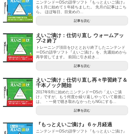
ニンテンドーDSの語学ソフト『もっとえいご漬け』
を１月に始めて１年経ちました。 先月の記事はこち
ら。 ほぼ毎日、目覚めの...
記事を読む
えいご漬け：仕切り直し ウォームアッ
プ-2 終了
トレーニング項目をひととおり終了したニンテンド
ーDSの語学ソフト『えいご漬け』を、先週始めから
再学習してます。 前回に引き続き...
記事を読む
えいご漬け：仕切り直し再々学習終了＆
千本ノック開始
2017年9月に始めたニンテンドーDSの「えいご漬
け」ですが、もう何度か繰り返しやっていて最後に
は、 ・一発で聴き取れなかったらNGにする...
記事を読む
『もっとえいご漬け』６ヶ月経過
ニンテンドーDSの語学ソフト『もっとえいご漬け』