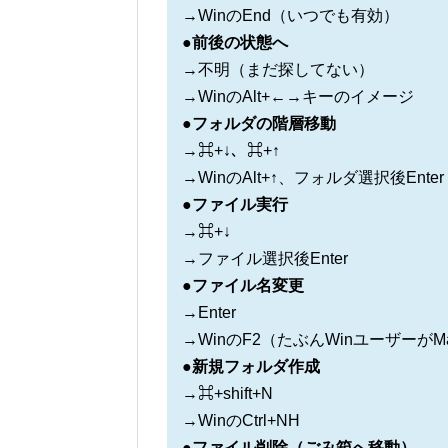
→WinのEnd（いつでも有効）
●前後の状態へ
→不明（まだ探してない）
→WinのAlt+←→キーのイメージ
●フォルダの階層移動
→⌘+↓、⌘+↑
→WinのAlt+↑、フォルダ選択後Enter
●ファイル実行
→⌘+↓
→ファイル選択後Enter
●ファイル名変更
→Enter
→WinのF2（たぶんWinユーザーが
●新規フォルダ作成
→⌘+shift+N
→WinのCtrl+NH
●ファイル削除（ごみ箱へ移動）