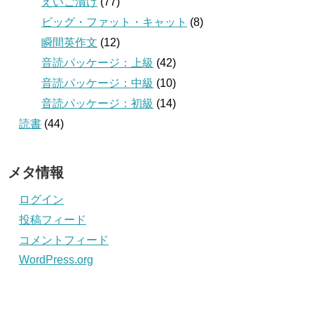
えいご漬け
(77)
ビッグ・ファット・キャット
(8)
瞬間英作文
(12)
音読パッケージ：上級
(42)
音読パッケージ：中級
(10)
音読パッケージ：初級
(14)
読書
(44)
メタ情報
ログイン
投稿フィード
コメントフィード
WordPress.org