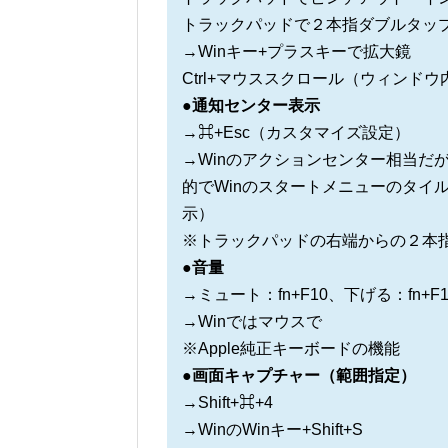
トラックパッドで２本指ダブルタッ
→Winキー+プラスキーで拡大鏡
Ctrl+マウススクロール（ウィンドウ
●通知センター表示
→⌘+Esc（カスタマイズ設定）
→Winのアクションセンター相当だ
的でWinのスタートメニューのタイ
示）
※トラックパッドの右端からの２本
●音量
→ミュート：fn+F10、下げる：fn+F1
→Winではマウスで
※Apple純正キーボードの機能
●画面キャプチャー（範囲指定）
→Shift+⌘+4
→WinのWinキー+Shift+S