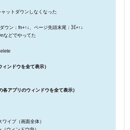
シャットダウンしなくなった
ウン：fn+↑↓、ページ先頭末尾：⌘+↑↓
gDnなどでやってた
lete
プリのウィンドウを全て表示）
中の各アプリのウィンドウを全て表示）
下スワイプ（画面全体）
ン（ウィンドウ内）