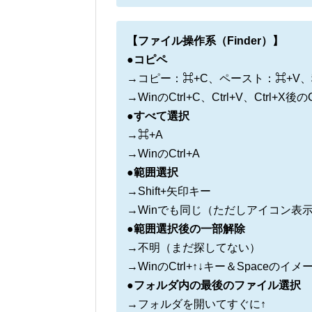
【ファイル操作系（Finder）】
●コピペ
→コピー：⌘+C、ペースト：⌘+V、移
→WinのCtrl+C、Ctrl+V、Ctrl+X後のC
●すべて選択
→⌘+A
→WinのCtrl+A
●範囲選択
→Shift+矢印キー
→Winでも同じ（ただしアイコン表
●範囲選択後の一部解除
→不明（まだ探してない）
→WinのCtrl+↑↓キー＆Spaceのイメ
●フォルダ内の最後のファイル選択
→フォルダを開いてすぐに↑