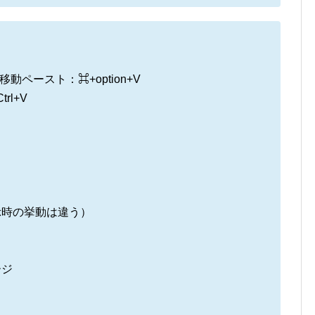
動ペースト：⌘+option+V
trl+V
示時の挙動は違う）
ージ