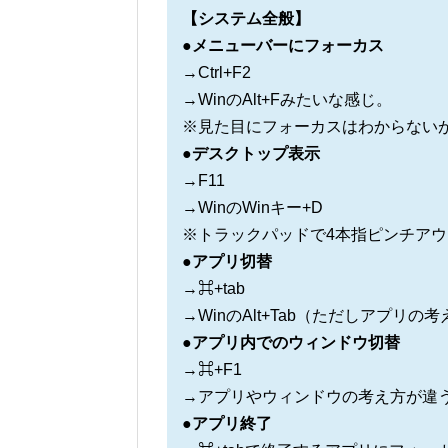
【システム全般】
●メニューバーにフォーカス
→Ctrl+F2
→WinのAlt+Fみたいな感じ。
※見た目にフォーカスはわからない
●デスクトップ表示
→F11
→WinのWinキー+D
※トラックパッドで4本指ピンチア
●アプリ切替
→⌘+tab
→WinのAlt+Tab（ただしアプリ
●アプリ内でのウィンドウ切替
→⌘+F1
→アプリやウィンドウの考え方が違う
●アプリ終了