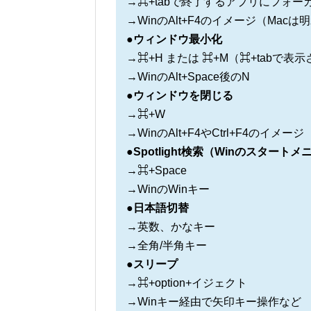
→⌘+tabで終了するアプリにフォー
→WinのAlt+F4のイメージ（Ma
●ウィンドウ最小化
→⌘+H または ⌘+M（⌘+tabで表
→WinのAlt+Space後のN
●ウィンドウを閉じる
→⌘+W
→WinのAlt+F4やCtrl+F4のイメ
●Spotlight検索（Winのスター
→⌘+Space
→WinのWinキー
●日本語切替
→英数、かなキー
→全角/半角キー
●スリープ
→⌘+option+イジェクト
→Winキー経由で矢印キー操作など