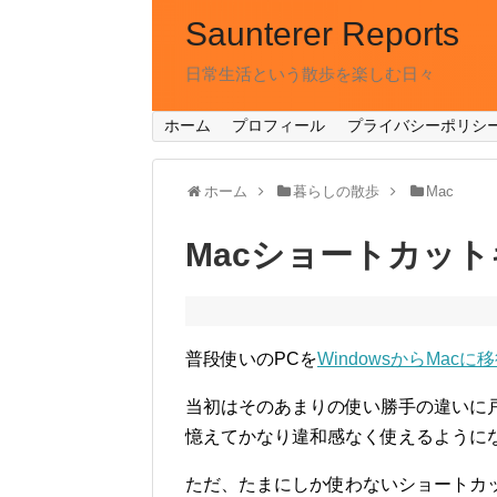
Saunterer Reports
日常生活という散歩を楽しむ日々
ホーム
プロフィール
プライバシーポリシ
ホーム
暮らしの散歩
Mac
Macショートカッ
普段使いのPCを
WindowsからMacに
当初はそのあまりの使い勝手の違いに
憶えてかなり違和感なく使えるように
ただ、たまにしか使わないショートカ