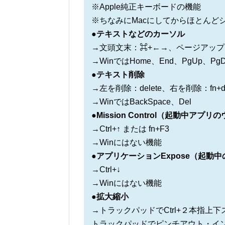
※Apple純正キーボードの機能
※ちなみにMacにしてからほとんど
●テキストなどのカーソル
→文頭文末：⌘+←→、ページアップダ
→WinではHome、End、PgUp、P
●テキスト削除
→左を削除：delete、右を削除：fn+de
→WinではBackSpace、Del
●Mission Control（起動中ア
→Ctrl+↑ または fn+F3
→Winにはない機能
●アプリケーションExpose（起動
→Ctrl+↓
→Winにはない機能
●拡大縮小
→トラックパッドでCtrl+２本指上
トラックパッドでピンチアウト・イ