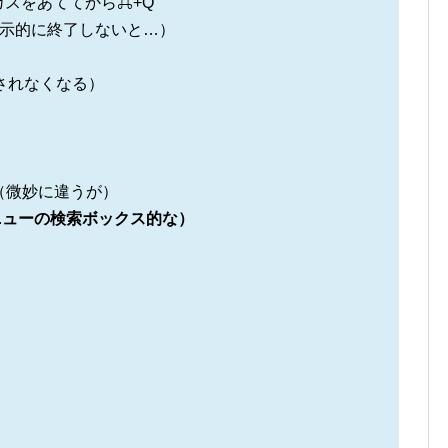
カスをあててから⌘+Q
cは明示的に終了しないと…）
示されなくなる）
ージ（微妙に違うが）
トメニューの検索ボックス的な）