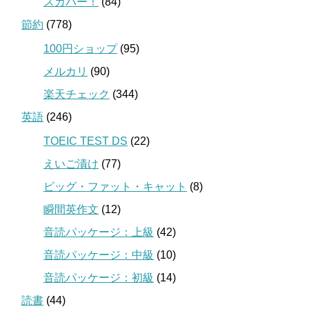
スカパー！
(84)
節約
(778)
100円ショップ
(95)
メルカリ
(90)
楽天チェック
(344)
英語
(246)
TOEIC TEST DS
(22)
えいご漬け
(77)
ビッグ・ファット・キャット
(8)
瞬間英作文
(12)
音読パッケージ：上級
(42)
音読パッケージ：中級
(10)
音読パッケージ：初級
(14)
読書
(44)