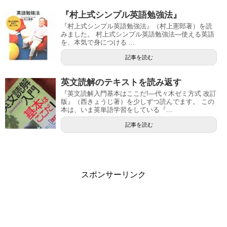
『村上式シンプル英語勉強法』
『村上式シンプル英語勉強法』（村上憲郎著）を読
みました。 村上式シンプル英語勉強法―使える英語
を、本気で身につける ...
記事を読む
英文読解のテキストを読み返す
『英文読解入門基本はここだ!―代々木ゼミ方式 改訂
版』（西きょうじ著）を少しずつ読んでます。 この
本は、いま英単語学習をしている『...
記事を読む
スポンサーリンク