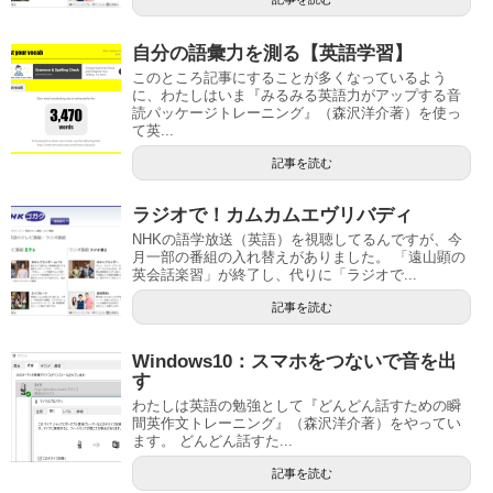
自分の語彙力を測る【英語学習】
このところ記事にすることが多くなっているよう
に、わたしはいま『みるみる英語力がアップする音
読パッケージトレーニング』（森沢洋介著）を使っ
て英...
記事を読む
ラジオで！カムカムエヴリバディ
NHKの語学放送（英語）を視聴してるんですが、今
月一部の番組の入れ替えがありました。 「遠山顕の
英会話楽習」が終了し、代りに「ラジオで...
記事を読む
Windows10：スマホをつないで音を出
す
わたしは英語の勉強として『どんどん話すための瞬
間英作文トレーニング』（森沢洋介著）をやってい
ます。 どんどん話すた...
記事を読む