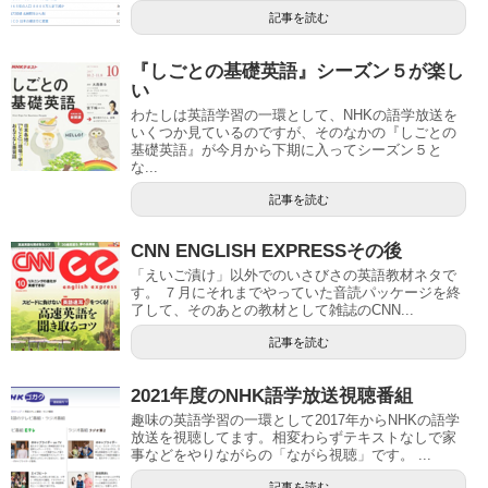
記事を読む
『しごとの基礎英語』シーズン５が楽し
い
わたしは英語学習の一環として、NHKの語学放送を
いくつか見ているのですが、そのなかの『しごとの
基礎英語』が今月から下期に入ってシーズン５と
な...
記事を読む
CNN ENGLISH EXPRESSその後
「えいご漬け」以外でのいさびさの英語教材ネタで
す。 ７月にそれまでやっていた音読パッケージを終
了して、そのあとの教材として雑誌のCNN...
記事を読む
2021年度のNHK語学放送視聴番組
趣味の英語学習の一環として2017年からNHKの語学
放送を視聴してます。相変わらずテキストなしで家
事などをやりながらの「ながら視聴」です。 ...
記事を読む