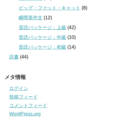
ビッグ・ファット・キャット
(8)
瞬間英作文
(12)
音読パッケージ：上級
(42)
音読パッケージ：中級
(10)
音読パッケージ：初級
(14)
読書
(44)
メタ情報
ログイン
投稿フィード
コメントフィード
WordPress.org