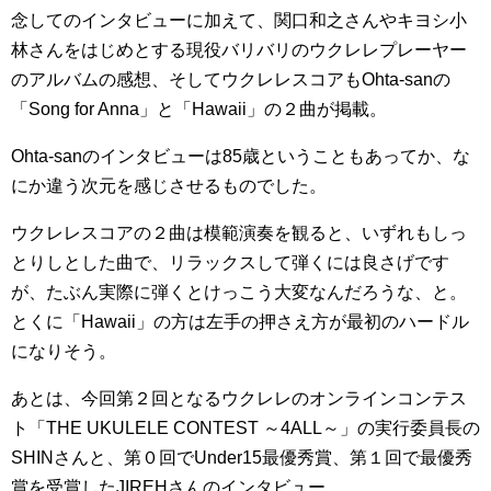
念してのインタビューに加えて、関口和之さんやキヨシ小
林さんをはじめとする現役バリバリのウクレレプレーヤー
のアルバムの感想、そしてウクレレスコアもOhta-sanの
「Song for Anna」と「Hawaii」の２曲が掲載。
Ohta-sanのインタビューは85歳ということもあってか、な
にか違う次元を感じさせるものでした。
ウクレレスコアの２曲は模範演奏を観ると、いずれもしっ
とりしとした曲で、リラックスして弾くには良さげです
が、たぶん実際に弾くとけっこう大変なんだろうな、と。
とくに「Hawaii」の方は左手の押さえ方が最初のハードル
になりそう。
あとは、今回第２回となるウクレレのオンラインコンテス
ト「THE UKULELE CONTEST ～4ALL～」の実行委員長の
SHINさんと、第０回でUnder15最優秀賞、第１回で最優秀
賞を受賞したJIREHさんのインタビュー。