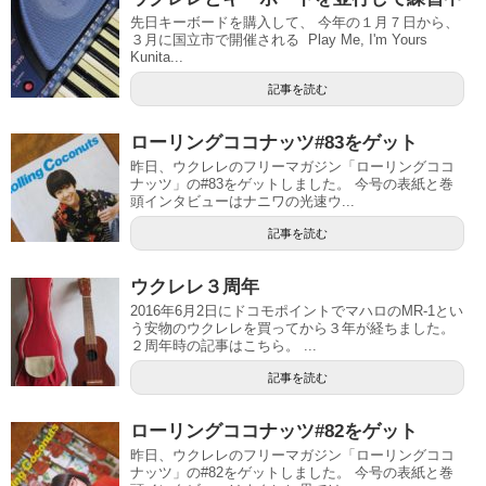
先日キーボードを購入して、 今年の１月７日から、
３月に国立市で開催される Play Me, I'm Yours
Kunita...
記事を読む
ローリングココナッツ#83をゲット
昨日、ウクレレのフリーマガジン「ローリングココ
ナッツ」の#83をゲットしました。 今号の表紙と巻
頭インタビューはナニワの光速ウ...
記事を読む
ウクレレ３周年
2016年6月2日にドコモポイントでマハロのMR-1とい
う安物のウクレレを買ってから３年が経ちました。
２周年時の記事はこちら。 ...
記事を読む
ローリングココナッツ#82をゲット
昨日、ウクレレのフリーマガジン「ローリングココ
ナッツ」の#82をゲットしました。 今号の表紙と巻