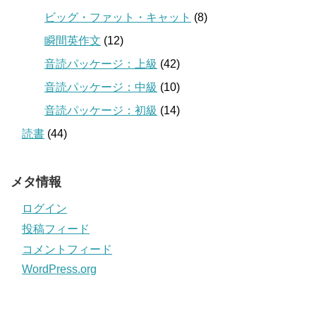
ビッグ・ファット・キャット
(8)
瞬間英作文
(12)
音読パッケージ：上級
(42)
音読パッケージ：中級
(10)
音読パッケージ：初級
(14)
読書
(44)
メタ情報
ログイン
投稿フィード
コメントフィード
WordPress.org