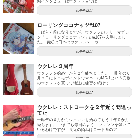
頭インタビューはウクレレ界では...
記事を読む
ローリングココナッツ#107
しばらく前になりますが、ウクレレのフリーマガジ
ン「ローリングココナッツ」の#107を入手しまし
た。 表紙は日本のウクレレメーカ...
記事を読む
ウクレレ２周年
ウクレレを始めてから２年経ちました。 一昨年の６
月２日にドコモポイントでマハロのMR-1という安物
のウクレレを買って地道に練習を続けて...
記事を読む
ウクレレ：ストロークを２年近く間違っ
てた
一昨年の６月からウクレレを始めてもう１年９か月
経ちます。 いまでも毎日のようにウクレレを弾いて
いるわけですが、最近の悩みはコード系のア...