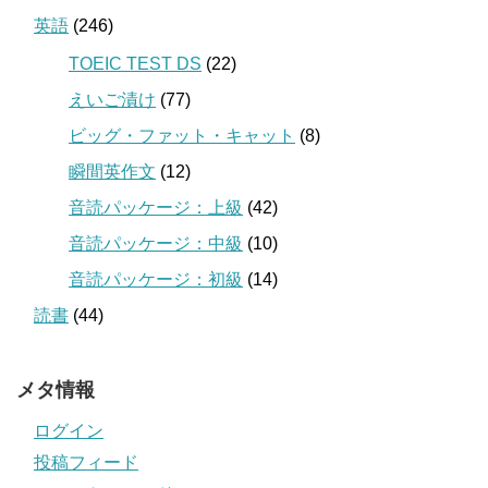
英語
(246)
TOEIC TEST DS
(22)
えいご漬け
(77)
ビッグ・ファット・キャット
(8)
瞬間英作文
(12)
音読パッケージ：上級
(42)
音読パッケージ：中級
(10)
音読パッケージ：初級
(14)
読書
(44)
メタ情報
ログイン
投稿フィード