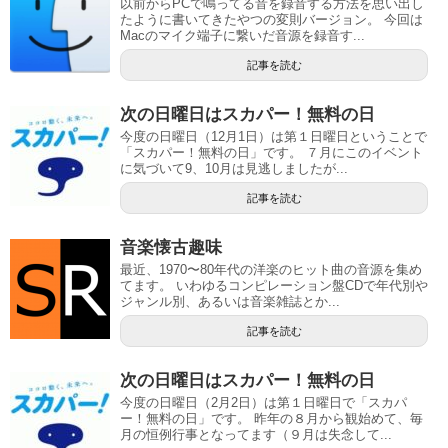
以前からPCで鳴ってる音を録音する方法を思い出し
たように書いてきたやつの変則バージョン。 今回は
Macのマイク端子に繋いだ音源を録音す...
記事を読む
次の日曜日はスカパー！無料の日
今度の日曜日（12月1日）は第１日曜日ということで
「スカパー！無料の日」です。 ７月にこのイベント
に気づいて9、10月は見逃しましたが...
記事を読む
音楽懐古趣味
最近、1970〜80年代の洋楽のヒット曲の音源を集め
てます。 いわゆるコンピレーション盤CDで年代別や
ジャンル別、あるいは音楽雑誌とか...
記事を読む
次の日曜日はスカパー！無料の日
今度の日曜日（2月2日）は第１日曜日で「スカパ
ー！無料の日」です。 昨年の８月から観始めて、毎
月の恒例行事となってます（９月は失念して...