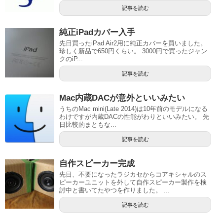
記事を読む
純正iPadカバー入手
先日買ったiPad Air2用に純正カバーを買いました。
珍しく新品で650円くらい。 3000円で買ったジャン
クのiP...
記事を読む
Mac内蔵DACが意外といいみたい
うちのMac mini(Late 2014)は10年前のモデルになる
わけですが内蔵DACの性能がわりといいみたい。 先
日比較的まともな...
記事を読む
自作スピーカー完成
先日、不要になったラジカセからコアキシャルのス
ピーカーユニットを外して自作スピーカー製作を検
討中と書いてたやつを作りました。 ...
記事を読む