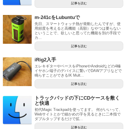
記事を読む
m-241cをLubuntuで
先日、スマートウォッチ熱が発動したんですが、使
用頻度を考えると高機能（高額）なやつは要らない
ということで、欲しいと思ってた機能を別の手段で
カ...
記事を読む
iRig2入手
エレキギターやベースをiPhoneやAndroidなどの4極
イヤホン端子のデバイスに繋いでDAWアプリなどで
鳴らすことができるIK Mult...
記事を読む
トラックパッドの下にCDケースを敷く
と快適
初代Magic Trackpadを使ってます。 何がいいって、
Webサイトとかで細かめの字を見るときに二本指で
ダブルタップするだけで拡...
記事を読む