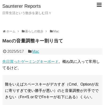
Saunterer Reports
日常生活という散歩を楽しむ日々
ホーム
暮らしの散歩
Mac
Macの音量調整キー割り当て
2025/5/17
Mac
先日買ったゲーミングキーボード
、概ね気に入って常用し
てるけど、
難をいえばスペースキーがデカすぎ（Cmd、Optionが左
に寄りすぎて使い勝手が悪い）のと音量調整が片手でで
きない（Fn+f1 or f2でFnキーが右下にある）くらい。