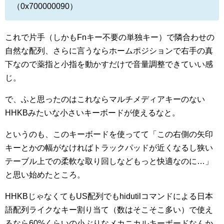
（0x700000090）
これで片手（しかもFnキー不要の単独キー）で隣合わせの
自然な配列、さらに言うならホームポジションで右手の真
下なので薬指と小指を動かすだけで音量調整できていい感
じ。
で、ふと思ったのはこれならマルチメディアキーのない
HHKBみたいな小さいキーボードが使えるなと。
というのも、このキーボードを使ってて「この右側の矢印
キーとかの幅がなければトラックパッドが近くなるし狭い
テーブル上での柔軟な取り回しなどもっと快適なのに…」
と思い始めたところ。
HHKBじゃなくてもUS配列でもhidutilコマンドによる日本
語配列ライクなキー割り当て（数はそこそこ多い）で使え
るなら60%くらいの小ぶりなメカニカルキーボードなんか