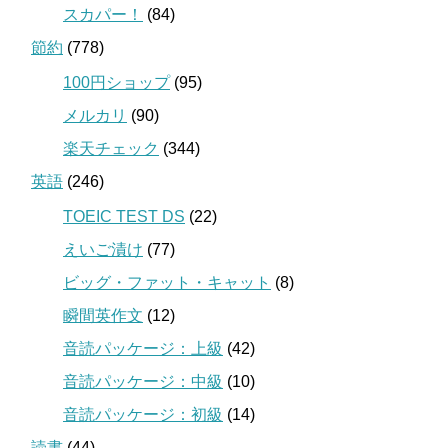
スカパー！
(84)
節約
(778)
100円ショップ
(95)
メルカリ
(90)
楽天チェック
(344)
英語
(246)
TOEIC TEST DS
(22)
えいご漬け
(77)
ビッグ・ファット・キャット
(8)
瞬間英作文
(12)
音読パッケージ：上級
(42)
音読パッケージ：中級
(10)
音読パッケージ：初級
(14)
読書
(44)