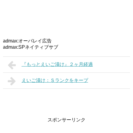
admax:オーバレイ広告
admax:SPネイティブサブ
『もっとえいご漬け』２ヶ月経過
えいご漬け：Ｓランクをキープ
スポンサーリンク