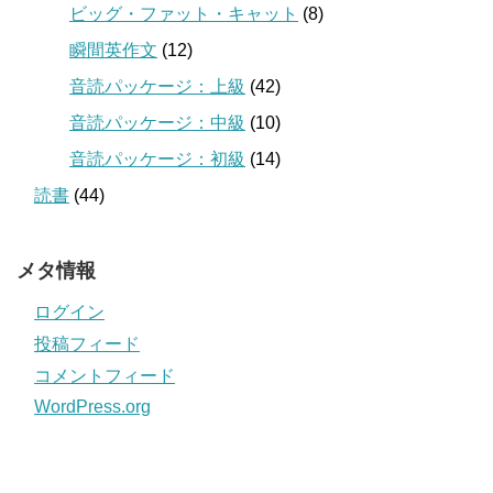
ビッグ・ファット・キャット
(8)
瞬間英作文
(12)
音読パッケージ：上級
(42)
音読パッケージ：中級
(10)
音読パッケージ：初級
(14)
読書
(44)
メタ情報
ログイン
投稿フィード
コメントフィード
WordPress.org