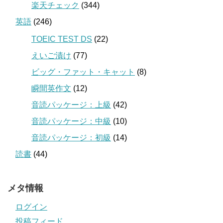
楽天チェック
(344)
英語
(246)
TOEIC TEST DS
(22)
えいご漬け
(77)
ビッグ・ファット・キャット
(8)
瞬間英作文
(12)
音読パッケージ：上級
(42)
音読パッケージ：中級
(10)
音読パッケージ：初級
(14)
読書
(44)
メタ情報
ログイン
投稿フィード