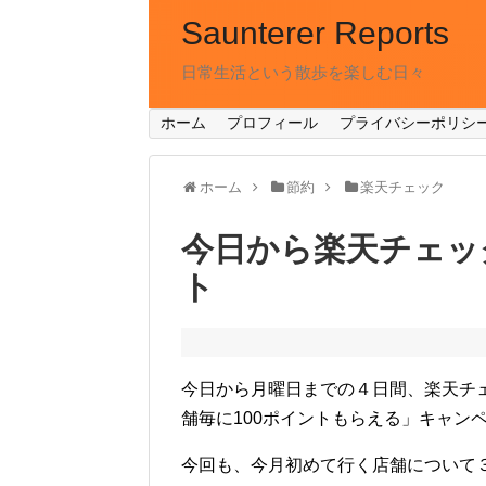
Saunterer Reports
日常生活という散歩を楽しむ日々
ホーム
プロフィール
プライバシーポリシ
ホーム
節約
楽天チェック
今日から楽天チェッ
ト
今日から月曜日までの４日間、楽天チ
舗毎に100ポイントもらえる」キャン
今回も、今月初めて行く店舗について３