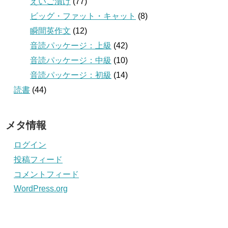
えいご漬け
(77)
ビッグ・ファット・キャット
(8)
瞬間英作文
(12)
音読パッケージ：上級
(42)
音読パッケージ：中級
(10)
音読パッケージ：初級
(14)
読書
(44)
メタ情報
ログイン
投稿フィード
コメントフィード
WordPress.org