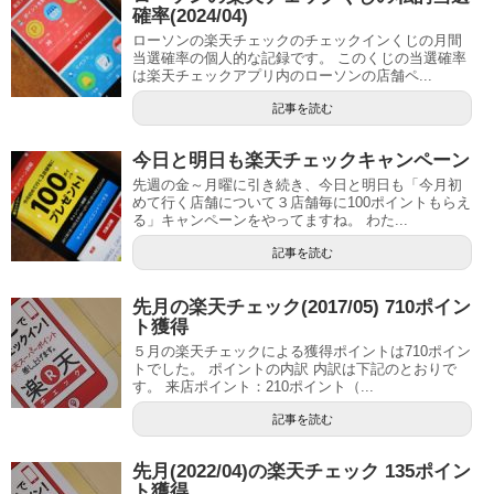
確率(2024/04)
ローソンの楽天チェックのチェックインくじの月間
当選確率の個人的な記録です。 このくじの当選確率
は楽天チェックアプリ内のローソンの店舗ペ...
記事を読む
今日と明日も楽天チェックキャンペーン
先週の金～月曜に引き続き、今日と明日も「今月初
めて行く店舗について３店舗毎に100ポイントもらえ
る」キャンペーンをやってますね。 わた...
記事を読む
先月の楽天チェック(2017/05) 710ポイン
ト獲得
５月の楽天チェックによる獲得ポイントは710ポイン
トでした。 ポイントの内訳 内訳は下記のとおりで
す。 来店ポイント：210ポイント（...
記事を読む
先月(2022/04)の楽天チェック 135ポイン
ト獲得