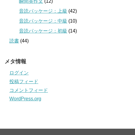
瞬間英作文
(12)
音読パッケージ：上級
(42)
音読パッケージ：中級
(10)
音読パッケージ：初級
(14)
読書
(44)
メタ情報
ログイン
投稿フィード
コメントフィード
WordPress.org