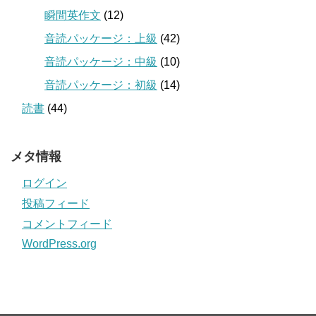
瞬間英作文
(12)
音読パッケージ：上級
(42)
音読パッケージ：中級
(10)
音読パッケージ：初級
(14)
読書
(44)
メタ情報
ログイン
投稿フィード
コメントフィード
WordPress.org