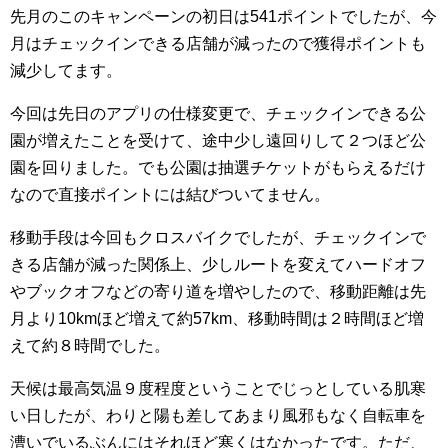
先月のこのキャンペーンの初日は541ポイントでしたが、今
月はチェックインできる店舗が減ったので獲得ポイントも
減少してます。
今回は先日のアプリの仕様変更で、チェックインできる公
園が増えたことを受けて、途中少し遠回りして２つほど公
園を回りました。でも公園は抽選チケットがもらえるだけ
なので直接ポイントには結びついてません。
移動手段は今回もクロスバイクでしたが、チェックインで
きる店舗が減った関係上、少しルートを変えてハードオフ
やブックオフなどの寄り道を増やしたので、移動距離は先
月より10kmほど増えて約57km、移動時間は２時間ほど増
えて約８時間でした。
天候は最高気温９度程度ということでじっとしている肌寒
い日したが、わりと陽も差してあまり風邪もなく自転車を
漕いでいるぶんにはそれほど寒くはなかったです。ただ、