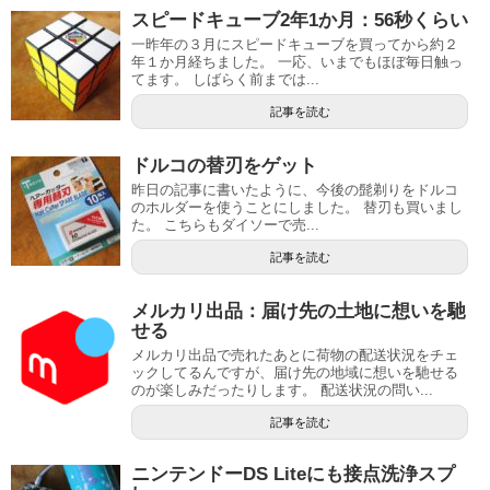
スピードキューブ2年1か月：56秒くらい
一昨年の３月にスピードキューブを買ってから約２
年１か月経ちました。 一応、いまでもほぼ毎日触っ
てます。 しばらく前までは...
記事を読む
ドルコの替刃をゲット
昨日の記事に書いたように、今後の髭剃りをドルコ
のホルダーを使うことにしました。 替刃も買いまし
た。 こちらもダイソーで売...
記事を読む
メルカリ出品：届け先の土地に想いを馳
せる
メルカリ出品で売れたあとに荷物の配送状況をチェ
ックしてるんですが、届け先の地域に想いを馳せる
のが楽しみだったりします。 配送状況の問い...
記事を読む
ニンテンドーDS Liteにも接点洗浄スプ