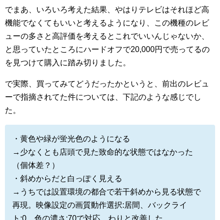
でまあ、いろいろ考えた結果、やはりテレビはそれほど高
機能でなくてもいいと考えるようになり、この機種のレビ
ューの多さと高評価を考えるとこれでいいんじゃないか、
と思っていたところにハードオフで20,000円で売ってるの
を見つけて購入に踏み切りました。
で実際、買ってみてどうだったかというと、前出のレビュ
ーで指摘されてた件については、下記のような感じでし
た。
・黄色や緑が蛍光色のようになる
→少なくとも店頭で見た致命的な状態ではなかった
（個体差？）
・斜めからだと白っぽく見える
→うちでは設置環境の都合で若干斜めから見る状態で
再現。映像設定の画質動作選択:居間、バックライ
ト:0、色の濃さ:70で対応。わりと改善した