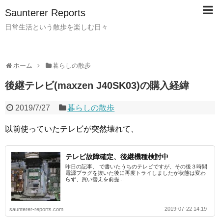
Saunterer Reports
日常生活という散歩を楽しむ日々
ホーム
暮らしの散歩
後継テレビ(maxzen J40SK03)の購入経緯
2019/7/27
暮らしの散歩
以前使っていたテレビが突然壊れて、
テレビ故障確定、後継機種検討中
昨日の記事、 で書いたうちのテレビですが、その後３時間
電源プラグを抜いた後に再度トライしましたが状態は変わ
らず、買い替えを前提...
2019-07-22 14:19
saunterer-reports.com