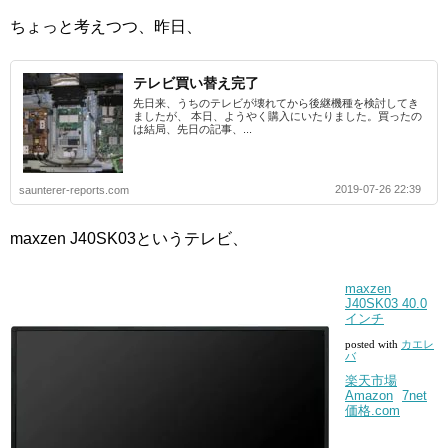
ちょっと考えつつ、昨日、
テレビ買い替え完了
先日来、うちのテレビが壊れてから後継機種を検討してき
ましたが、 本日、ようやく購入にいたりました。買ったの
は結局、先日の記事、...
2019-07-26 22:39
saunterer-reports.com
maxzen J40SK03というテレビ、
maxzen
J40SK03 40.0
インチ
posted with
カエレ
バ
楽天市場
Amazon
7net
価格.com