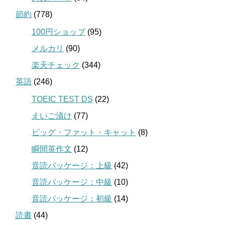
節約
(778)
100円ショップ
(95)
メルカリ
(90)
楽天チェック
(344)
英語
(246)
TOEIC TEST DS
(22)
えいご漬け
(77)
ビッグ・ファット・キャット
(8)
瞬間英作文
(12)
音読パッケージ：上級
(42)
音読パッケージ：中級
(10)
音読パッケージ：初級
(14)
読書
(44)