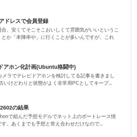
ルアドレスで会員登録
場合、安くてそこそこおいしくて雰囲気がいいというこ
」とか「本陣串や」に行くことが多いんですが、これ
アホン化計画(Ubuntu格闘中)
Bカメラでテレビドアホンを検討してる記事を書きまし
古いけどわりと状態がよく非常用PCとしてキープ...
02602の結果
ythonで組んだ予想モデルでネット上のボートレース情
す。あくまでも予想と答え合わせだけなので...