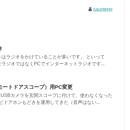
saunterer
き
きはラジオをかけていることが多いです。 といって
ラジオではなくPCでインターネットラジオです...
モートドアスコープ）用PC変更
からUSBカメラを玄関スコープに付けて、使わなくなった
ビドアホンもどきを運用してきた（音声はない...