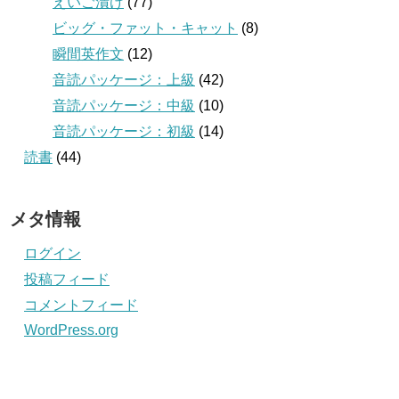
えいご漬け
(77)
ビッグ・ファット・キャット
(8)
瞬間英作文
(12)
音読パッケージ：上級
(42)
音読パッケージ：中級
(10)
音読パッケージ：初級
(14)
読書
(44)
メタ情報
ログイン
投稿フィード
コメントフィード
WordPress.org