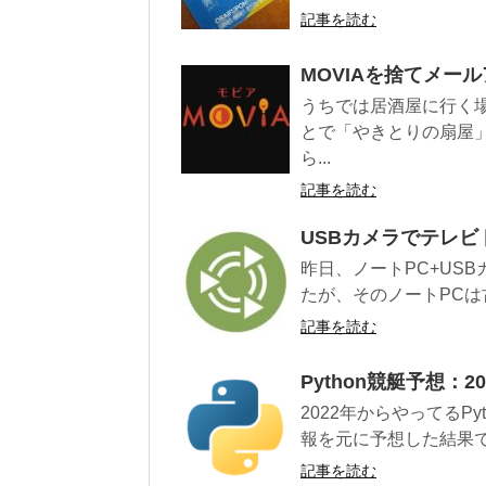
記事を読む
MOVIAを捨てメー
うちでは居酒屋に行く
とで「やきとりの扇屋
ら...
記事を読む
USBカメラでテレビド
昨日、ノートPC+US
たが、そのノートPCは
記事を読む
Python競艇予想：2
2022年からやってるP
報を元に予想した結果で
記事を読む