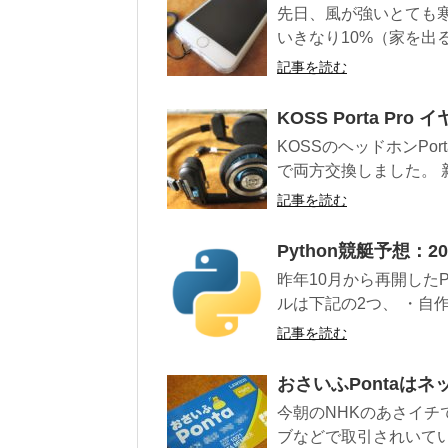
先日、風が強いとても寒
いきなり10%（家を出る
記事を読む
KOSS Porta Pr
KOSSのヘッドホンPo
で両方交換しました。 新
記事を読む
Python競艇予想：
昨年10月から再開したP
ルは下記の2つ、 ・自作
記事を読む
おさいふPontaは
今朝のNHKのあさイ
ブなどで取引されいてい