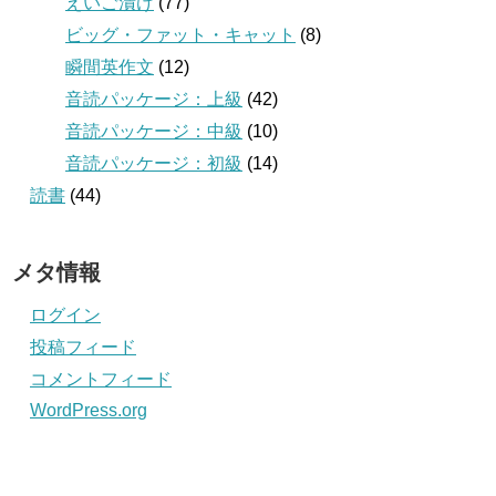
えいご漬け
(77)
ビッグ・ファット・キャット
(8)
瞬間英作文
(12)
音読パッケージ：上級
(42)
音読パッケージ：中級
(10)
音読パッケージ：初級
(14)
読書
(44)
メタ情報
ログイン
投稿フィード
コメントフィード
WordPress.org