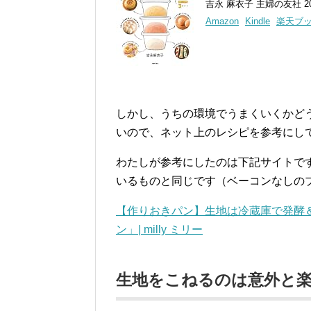
吉永 麻衣子 主婦の友社 201
Amazon
Kindle
楽天ブ
しかし、うちの環境でうまくいくかど
いので、ネット上のレシピを参考にし
わたしが参考にしたのは下記サイトで
いるものと同じです（ベーコンなしの
【作りおきパン】生地は冷蔵庫で発酵
ン」| milly ミリー
生地をこねるのは意外と