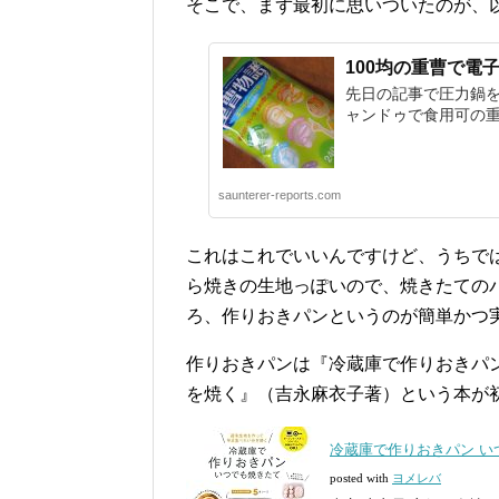
そこで、まず最初に思いついたのが、
100均の重曹で電
先日の記事で圧力鍋を
ャンドゥで食用可の重
saunterer-reports.com
これはこれでいいんですけど、うちで
ら焼きの生地っぽいので、焼きたての
ろ、作りおきパンというのが簡単かつ
作りおきパンは『冷蔵庫で作りおきパ
を焼く』（吉永麻衣子著）という本が
冷蔵庫で作りおきパン 
posted with
ヨメレバ