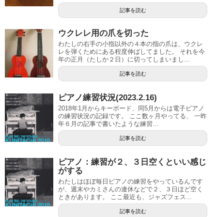
記事を読む
ウクレレ用の爪を切った
わたしの右手の小指以外の４本の指の爪は、ウクレ
レを弾くためにある程度伸ばしてました。 それを今
年の正月（たしか２日）に切ってしまいまし...
記事を読む
ピアノ練習状況(2023.2.16)
2018年1月からキーボード、同5月からは電子ピアノ
の練習状況の記録です。 ここ数ヶ月やってる、 一昨
年６月の記事で書いたような練習...
記事を読む
ピアノ：練習が２、３日空くといい感じ
がする
わたしはほぼ毎日ピアノの練習をやっているんです
が、週末やカミさんの連休などで２、３日ほど空く
ときがあります。 ここ最近も、ジャズフェス...
記事を読む