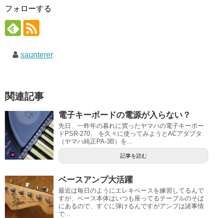
フォローする
saunterer
関連記事
電子キーボードの電源が入らない？
先日、一昨年の暮れに買ったヤマハの電子キーボー
ドPSR-270、 を久々に使ってみようとACアダプタ
（ヤマハ純正PA-3B）を...
記事を読む
ベースアンプ大活躍
最近は毎日のようにエレキベースを練習してるんで
すが、ベース本体はいつも座ってるテーブルのそば
にあるので、すぐに弾けるんですがアンプは諸事情
で...