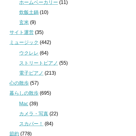
ホームベーカリー
(11)
炊飯土鍋
(10)
玄米
(9)
サイト運営
(35)
ミュージック
(442)
ウクレレ
(64)
ストリートピアノ
(55)
電子ピアノ
(213)
心の散歩
(57)
暮らしの散歩
(695)
Mac
(39)
カメラ・写真
(22)
スカパー！
(84)
節約
(778)