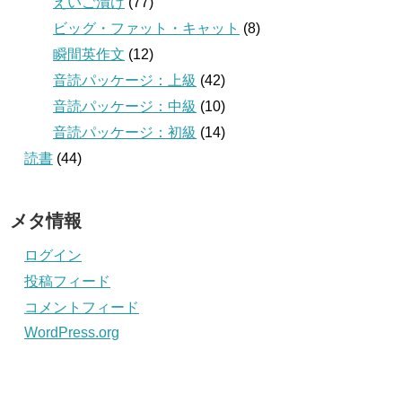
えいご漬け
(77)
ビッグ・ファット・キャット
(8)
瞬間英作文
(12)
音読パッケージ：上級
(42)
音読パッケージ：中級
(10)
音読パッケージ：初級
(14)
読書
(44)
メタ情報
ログイン
投稿フィード
コメントフィード
WordPress.org