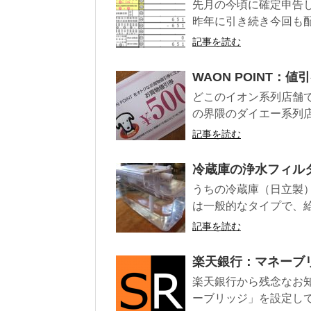
先月の今頃に確定申告
昨年に引き続き今回も配
記事を読む
WAON POINT：
どこのイオン系列店舗
の界隈のダイエー系列店舗
記事を読む
冷蔵庫の浄水フィル
うちの冷蔵庫（日立製
は一般的なタイプで、給
記事を読む
楽天銀行：マネーブ
楽天銀行から残念なお
ーブリッジ」を設定してい