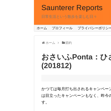
Saunterer Reports
日常生活という散歩を楽しむ日々
ホーム
プロフィール
プライバシーポリシ
ホーム
節約
おさいふPonta：
(201812)
かつては毎月打ち出されるキャンペーンで
は目立ったキャンペーンもなく、昨今
す。