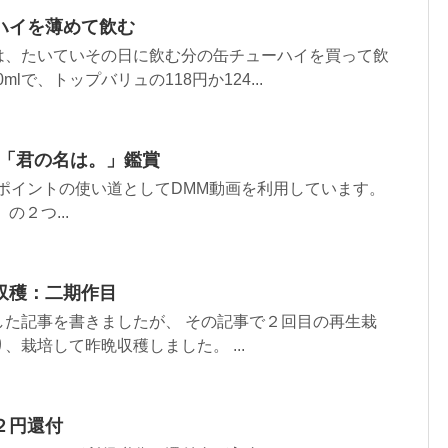
ハイを薄めて飲む
は、たいていその日に飲む分の缶チューハイを買って飲
mlで、トップバリュの118円か124...
で「君の名は。」鑑賞
ポイントの使い道としてDMM動画を利用しています。
の２つ...
収穫：二期作目
した記事を書きましたが、 その記事で２回目の再生栽
、栽培して昨晩収穫しました。 ...
２円還付