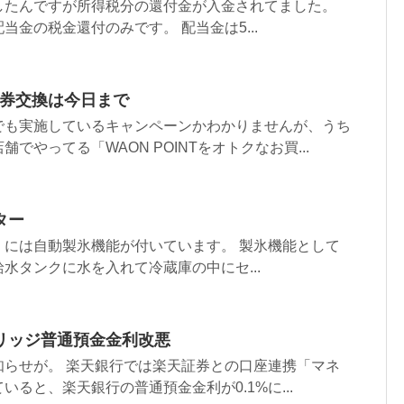
したんですが所得税分の還付金が入金されてました。
当金の税金還付のみです。 配当金は5...
値引券交換は今日まで
でも実施しているキャンペーンかわかりませんが、うち
でやってる「WAON POINTをオトクなお買...
ター
）には自動製氷機能が付いています。 製氷機能として
水タンクに水を入れて冷蔵庫の中にセ...
リッジ普通預金金利改悪
知らせが。 楽天銀行では楽天証券との口座連携「マネ
ると、楽天銀行の普通預金金利が0.1%に...