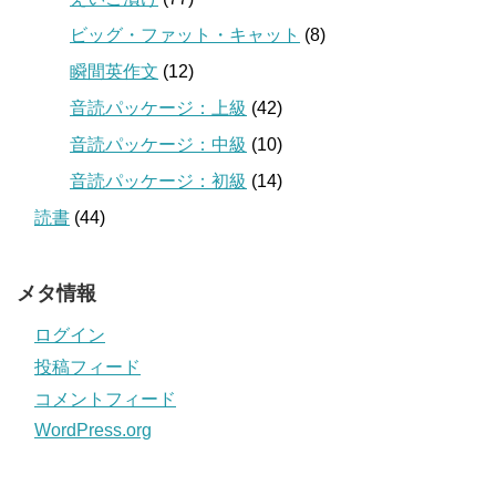
ビッグ・ファット・キャット
(8)
瞬間英作文
(12)
音読パッケージ：上級
(42)
音読パッケージ：中級
(10)
音読パッケージ：初級
(14)
読書
(44)
メタ情報
ログイン
投稿フィード
コメントフィード
WordPress.org