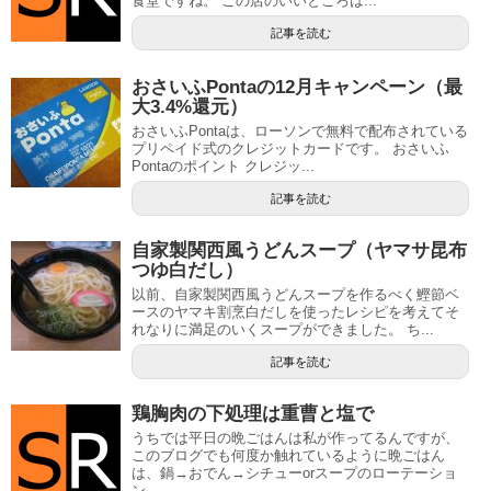
食堂ですね。 この店のいいところは...
記事を読む
おさいふPontaの12月キャンペーン（最
大3.4%還元）
おさいふPontaは、ローソンで無料で配布されている
プリペイド式のクレジットカードです。 おさいふ
Pontaのポイント クレジッ...
記事を読む
自家製関西風うどんスープ（ヤマサ昆布
つゆ白だし）
以前、自家製関西風うどんスープを作るべく鰹節ベ
ースのヤマキ割烹白だしを使ったレシピを考えてそ
れなりに満足のいくスープができました。 ち...
記事を読む
鶏胸肉の下処理は重曹と塩で
うちでは平日の晩ごはんは私が作ってるんですが、
このブログでも何度か触れているように晩ごはん
は、鍋→おでん→シチューorスープのローテーショ
ン...