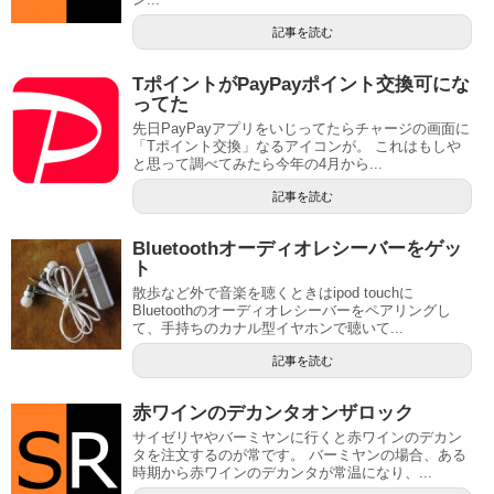
記事を読む
TポイントがPayPayポイント交換可にな
ってた
先日PayPayアプリをいじってたらチャージの画面に
「Tポイント交換」なるアイコンが。 これはもしや
と思って調べてみたら今年の4月から...
記事を読む
Bluetoothオーディオレシーバーをゲッ
ト
散歩など外で音楽を聴くときはipod touchに
Bluetoothのオーディオレシーバーをペアリングし
て、手持ちのカナル型イヤホンで聴いて...
記事を読む
赤ワインのデカンタオンザロック
サイゼリヤやバーミヤンに行くと赤ワインのデカン
タを注文するのが常です。 バーミヤンの場合、ある
時期から赤ワインのデカンタが常温になり、...