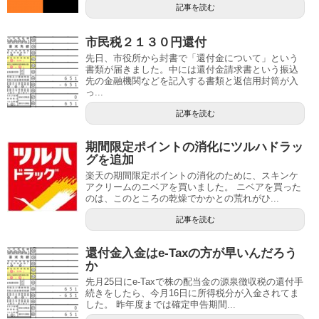
記事を読む
市民税２１３０円還付
先日、市役所から封書で「還付金について」という
書類が届きました。中には還付金請求書という振込
先の金融機関などを記入する書類と返信用封筒が入
っ...
記事を読む
期間限定ポイントの消化にツルハドラッ
グを追加
楽天の期間限定ポイントの消化のために、スキンケ
アクリームのニベアを買いました。 ニベアを買った
のは、このところの乾燥でかかとの荒れがひ...
記事を読む
還付金入金はe-Taxの方が早いんだろう
か
先月25日にe-Taxで株の配当金の源泉徴収税の還付手
続きをしたら、今月16日に所得税分が入金されてま
した。 昨年度までは確定申告期間...