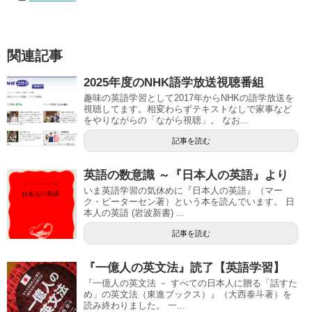
関連記事
2025年度のNHK語学放送視聴番組
趣味の英語学習として2017年からNHKの語学放送を
視聴してます。相変わらずテキストなしで家事など
をやりながらの「ながら視聴」。 なお...
記事を読む
英語の数意識 ～『日本人の英語』より
いま英語学習の気休めに『日本人の英語』（マー
ク・ピーターセン著）という本を読んでいます。 日
本人の英語 (岩波新書) ...
記事を読む
『一億人の英文法』読了【英語学習】
『一億人の英文法 － すべての日本人に贈る「話すた
め」の英文法（東進ブックス）』（大西泰斗著）を
読み終わりました。 一...