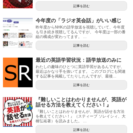
記事を読む
今年度の「ラジオ英会話」がいい感じ
昨年度からNHKの語学放送を視聴していて、今年度
も引き続き視聴してるんですが、 今年度は一部の番
組の構成が変わってます。 ...
記事を読む
最近の英語学習状況：語学放送のみに
わたしの趣味のひとつに英語学習があるんですが、
最近はかなり手を抜いてます。 このブログにも関連
する記事を掲載してたりしたんですが、最後...
記事を読む
『難しいことはわかりませんが、英語が
話せる方法を教えてください！』
『難しいことはわかりませんが、英語が話せる方法
を教えてください！』（スティーブ ソレイシィ、大
橋弘祐著）を読みました。 ...
記事を読む