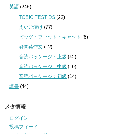
英語
(246)
TOEIC TEST DS
(22)
えいご漬け
(77)
ビッグ・ファット・キャット
(8)
瞬間英作文
(12)
音読パッケージ：上級
(42)
音読パッケージ：中級
(10)
音読パッケージ：初級
(14)
読書
(44)
メタ情報
ログイン
投稿フィード