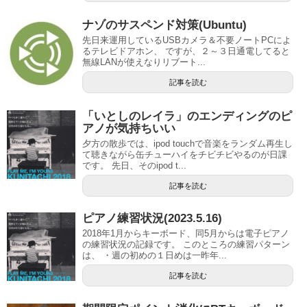
ナゾのサスペンド対策(Ubuntu)
先日来運用しているUSBカメラ＆不要ノートPCによ
るテレビドアホン、 ですが、２～３日通電してると
無線LANが使えなりリブート...
記事を読む
「いとしのレイラ」のエンディングのピ
アノが気持ちいい
夕方の散歩では、ipod touchで音楽をランダム再生し
て聴きながら缶チューハイをチビチビやるのが日課
です。 先日、そのipod t...
記事を読む
ピアノ練習状況(2023.5.16)
2018年1月からキーボード、同5月からは電子ピアノ
の練習状況の記録です。 このところの練習パターン
は、 ・週の初めの１日めは一昨年...
記事を読む