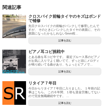
関連記事
クロスバイク前輪タイヤのキズはボンド
で補修
先日クロスバイクの前輪がパンクして修理したんで
すが、 そのときにパンクしたタイヤの表面に、その
原因になったかもしれない5mm程...
記事を読む
ピアノ耳コピ挑戦中
とある曲を耳コピ中です。 最近ブルース系のピアノ
がお気に入りでよく聴いてて、ずっと頭にメロディ
が鳴り続いてる曲があり、ちょっとピアノで...
記事を読む
リタイア７年目
今日からリタイア７年目に入りました。 １年前の記
事はこちら。 この６年間、１秒も賃金労働してない
ので完全無職継続中です。 ...
記事を読む