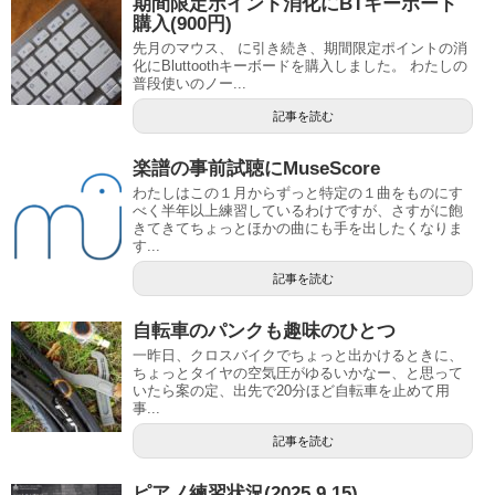
期間限定ポイント消化にBTキーボード
購入(900円)
先月のマウス、 に引き続き、期間限定ポイントの消
化にBluttoothキーボードを購入しました。 わたしの
普段使いのノー...
記事を読む
楽譜の事前試聴にMuseScore
わたしはこの１月からずっと特定の１曲をものにす
べく半年以上練習しているわけですが、さすがに飽
きてきてちょっとほかの曲にも手を出したくなりま
す...
記事を読む
自転車のパンクも趣味のひとつ
一昨日、クロスバイクでちょっと出かけるときに、
ちょっとタイヤの空気圧がゆるいかなー、と思って
いたら案の定、出先で20分ほど自転車を止めて用
事...
記事を読む
ピアノ練習状況(2025.9.15)