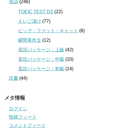
英語
(246)
TOEIC TEST DS
(22)
えいご漬け
(77)
ビッグ・ファット・キャット
(8)
瞬間英作文
(12)
音読パッケージ：上級
(42)
音読パッケージ：中級
(10)
音読パッケージ：初級
(14)
読書
(44)
メタ情報
ログイン
投稿フィード
コメントフィード