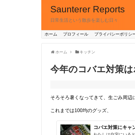
Saunterer Reports
日常生活という散歩を楽しむ日々
ホーム
プロフィール
プライバシーポリシ
ホーム
キッチン
今年のコバエ対策は
そろそろ暑くなってきて、生ごみ周辺
これまでは100均のグッズ、
コバエ対策にキャ
わたしは自宅にいる