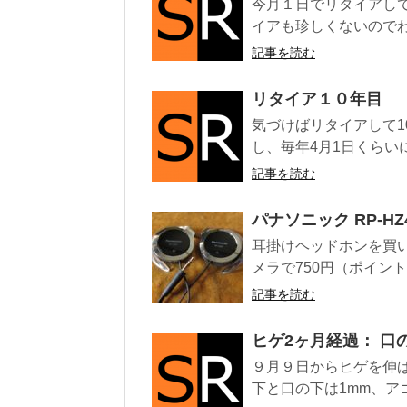
今月１日でリタイアして
イアも珍しくないのでわ
記事を読む
リタイア１０年目
気づけばリタイアして1
し、毎年4月1日くらい
記事を読む
パナソニック RP-HZ
耳掛けヘッドホンを買い
メラで750円（ポイントを
記事を読む
ヒゲ2ヶ月経過： 口
９月９日からヒゲを伸
下と口の下は1mm、アゴ