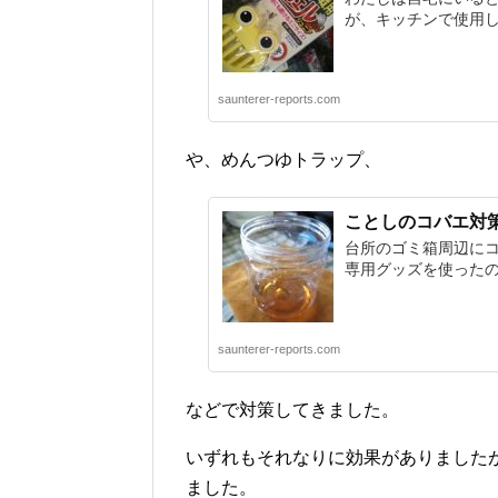
が、キッチンで使用し
saunterer-reports.com
や、めんつゆトラップ、
ことしのコバエ対
台所のゴミ箱周辺にコ
専用グッズを使ったの
saunterer-reports.com
などで対策してきました。
いずれもそれなりに効果がありました
ました。