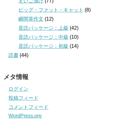
えいご漬け
(77)
ビッグ・ファット・キャット
(8)
瞬間英作文
(12)
音読パッケージ：上級
(42)
音読パッケージ：中級
(10)
音読パッケージ：初級
(14)
読書
(44)
メタ情報
ログイン
投稿フィード
コメントフィード
WordPress.org