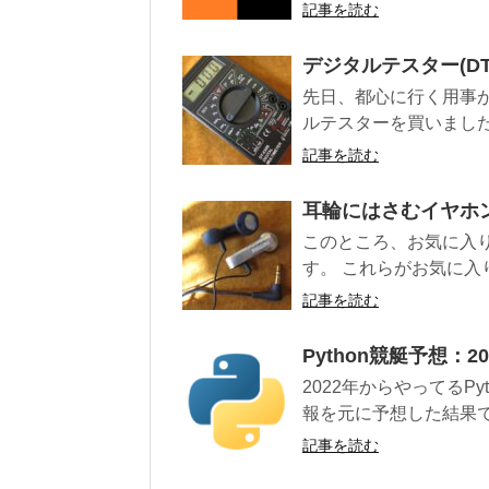
記事を読む
デジタルテスター(DT-
先日、都心に行く用事
ルテスターを買いました。 
記事を読む
耳輪にはさむイヤホ
このところ、お気に入
す。 これらがお気に入
記事を読む
Python競艇予想：2
2022年からやってるP
報を元に予想した結果で
記事を読む