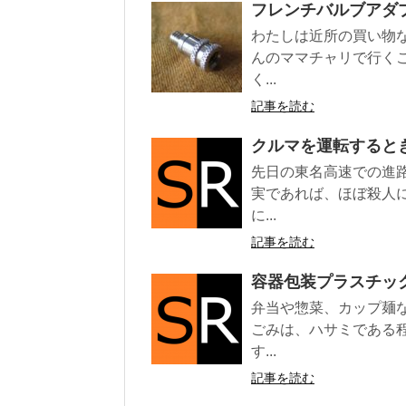
フレンチバルブアダ
わたしは近所の買い物
んのママチャリで行く
く...
記事を読む
クルマを運転すると
先日の東名高速での進
実であれば、ほぼ殺人
に...
記事を読む
容器包装プラスチッ
弁当や惣菜、カップ麺
ごみは、ハサミである
す...
記事を読む