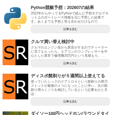
Python競艇予想：202607の結果
2022年からやってるPythonで組んだ予想モデルでネ
ット上のボートレース情報を元に予想した結果で
す。あくまでも予想と答え合わせだけなので...
記事を読む
クルマ買い替え検討中
クルマのエンジン室から異音がするのでディーラー
に見てもらったら、エアコンのコンプレッサーを中
心とした異常で修理費20万円という見積もり。 ...
記事を読む
ディスポ髭剃りが５週間以上使えてる
使っていたシックのクアトロ４という髭剃りの替刃
ストックが最後の１つになったことに伴い、次の髭
剃り用カミソリを検討しているという記事をひと月
ほ...
記事を読む
ダイソー100円ヘッドホン(ラウンドタイ