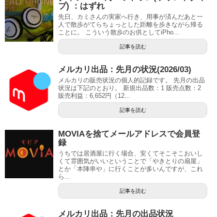
プ) ：はずれ
先日、カミさんの実家へ行き、用事が済んだあと一
人で散歩がてらちょっとした距離を歩きながら帰る
ことに。 こういう散歩のお供としてiPho...
記事を読む
メルカリ出品：先月の状況(2026/03)
メルカリの販売状況の個人的記録です。 先月の出品
状況は下記のとおり。 新規出品数：1 販売点数：2
販売利益：6,652円（12...
記事を読む
MOVIAを捨てメールアドレスで会員登
録
うちでは居酒屋に行く場合、安くてそこそこおいし
くて雰囲気がいいということで「やきとりの扇屋」
とか「本陣串や」に行くことが多いんですが、これ
ら...
記事を読む
メルカリ出品：先月の出品状況