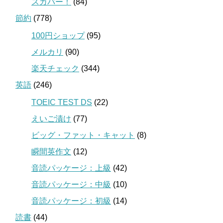
スカパー！
(84)
節約
(778)
100円ショップ
(95)
メルカリ
(90)
楽天チェック
(344)
英語
(246)
TOEIC TEST DS
(22)
えいご漬け
(77)
ビッグ・ファット・キャット
(8)
瞬間英作文
(12)
音読パッケージ：上級
(42)
音読パッケージ：中級
(10)
音読パッケージ：初級
(14)
読書
(44)