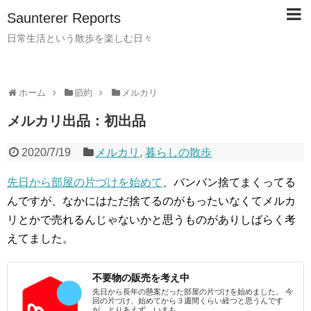
Saunterer Reports
日常生活という散歩を楽しむ日々
ホーム
節約
メルカリ
メルカリ出品：初出品
2020/7/19
メルカリ
,
暮らしの散歩
先日から部屋の片づけを始めて
、バンバン捨てまくってる
んですが、なかにはただ捨てるのがもったいなくてメルカ
リとかで売れるんじゃないかと思うものがありしばらく考
えてました。
不要物の販売を考え中
先日から長年の懸案だった部屋の片づけを始めました。 今
回の片づけ、始めてから３週間くらい経つと思うんです
が、とりあえず、いまも...