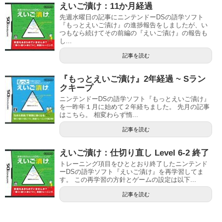
えいご漬け：11か月経過
先週水曜日の記事にニンテンドーDSの語学ソフト
『もっとえいご漬け』の進捗報告をしましたが、い
つもなら続けてその前編の『えいご漬け』の報告も
し...
記事を読む
『もっとえいご漬け』2年経過 ~ Sラン
クキープ
ニンテンドーDSの語学ソフト『もっとえいご漬け』
を一昨年１月に始めて２年経ちました。 先月の記事
はこちら。 相変わらず惰...
記事を読む
えいご漬け：仕切り直し Level 6-2 終了
トレーニング項目をひととおり終了したニンテンド
ーDSの語学ソフト『えいご漬け』を再学習してま
す。 この再学習の方針とゲームの設定は以下...
記事を読む