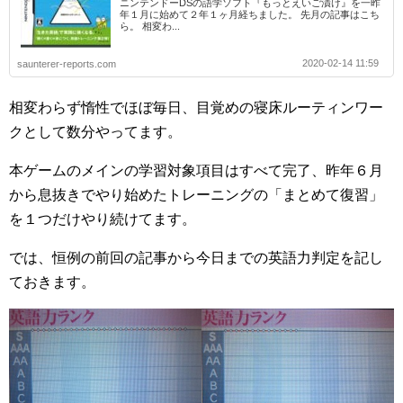
ニンテンドーDSの語学ソフト『もっとえいご漬け』を一昨
年１月に始めて２年１ヶ月経ちました。 先月の記事はこち
ら。 相変わ...
2020-02-14 11:59
saunterer-reports.com
相変わらず惰性でほぼ毎日、目覚めの寝床ルーティンワー
クとして数分やってます。
本ゲームのメインの学習対象項目はすべて完了、昨年６月
から息抜きでやり始めたトレーニングの「まとめて復習」
を１つだけやり続けてます。
では、恒例の前回の記事から今日までの英語力判定を記し
ておきます。