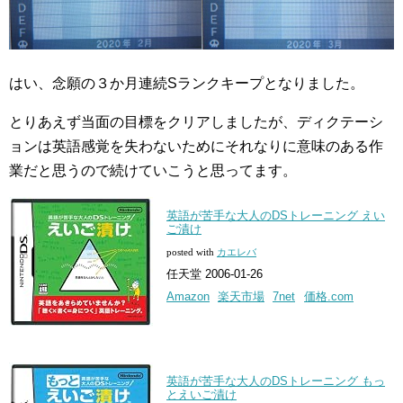
はい、念願の３か月連続Sランクキープとなりました。
とりあえず当面の目標をクリアしましたが、ディクテーシ
ョンは英語感覚を失わないためにそれなりに意味のある作
業だと思うので続けていこうと思ってます。
英語が苦手な大人のDSトレーニング えい
ご漬け
posted with
カエレバ
任天堂 2006-01-26
Amazon
楽天市場
7net
価格.com
英語が苦手な大人のDSトレーニング もっ
とえいご漬け