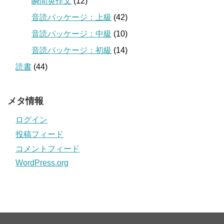
瞬間英作文
(12)
音読パッケージ：上級
(42)
音読パッケージ：中級
(10)
音読パッケージ：初級
(14)
読書
(44)
メタ情報
ログイン
投稿フィード
コメントフィード
WordPress.org