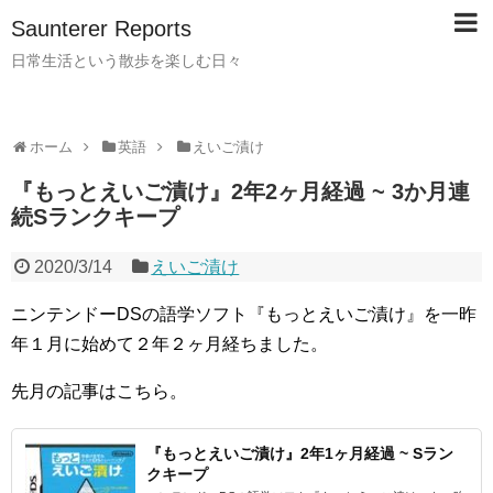
Saunterer Reports
日常生活という散歩を楽しむ日々
ホーム
英語
えいご漬け
『もっとえいご漬け』2年2ヶ月経過 ~ 3か月連
続Sランクキープ
2020/3/14
えいご漬け
ニンテンドーDSの語学ソフト『もっとえいご漬け』を一昨
年１月に始めて２年２ヶ月経ちました。
先月の記事はこちら。
『もっとえいご漬け』2年1ヶ月経過 ~ Sラン
クキープ