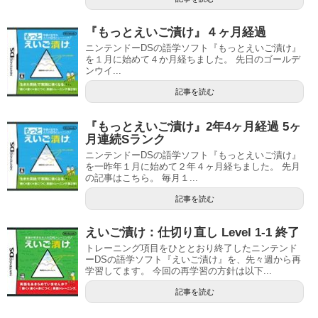
『もっとえいご漬け』４ヶ月経過
ニンテンドーDSの語学ソフト『もっとえいご漬け』
を１月に始めて４か月経ちました。 先日のゴールデ
ンウイ...
記事を読む
『もっとえいご漬け』2年4ヶ月経過 5ヶ
月連続Sランク
ニンテンドーDSの語学ソフト『もっとえいご漬け』
を一昨年１月に始めて２年４ヶ月経ちました。 先月
の記事はこちら。 毎月１...
記事を読む
えいご漬け：仕切り直し Level 1-1 終了
トレーニング項目をひととおり終了したニンテンド
ーDSの語学ソフト『えいご漬け』を、先々週から再
学習してます。 今回の再学習の方針は以下...
記事を読む